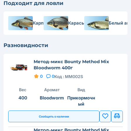
Подходит для ловли
Карп
Карась
Белый ам
Разновидности
Метод-микс Bounty Method Mix
Bloodworm 400г
0
0
Код :
MM002S
Вес
Аромат
Вид
400
Bloodworm
Прикормочн
ый
Сообщить о наличии
Метод-микс Bounty Method Mix