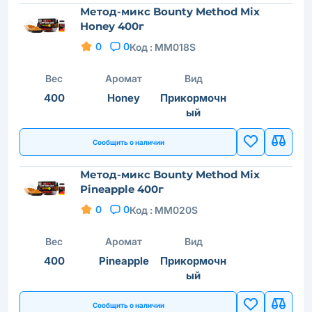
Метод-микс Bounty Method Mix
Honey 400г
0
0
Код :
MM018S
Вес
Аромат
Вид
400
Honey
Прикормочн
ый
Сообщить о наличии
Метод-микс Bounty Method Mix
Pineapple 400г
0
0
Код :
MM020S
Вес
Аромат
Вид
400
Pineapple
Прикормочн
ый
Сообщить о наличии