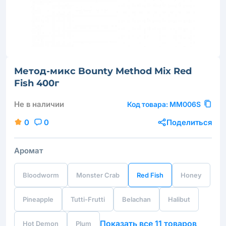
Метод-микс Bounty Method Mix Red
Fish 400г
Не в наличии
Код товара:
MM006S
0
0
Поделиться
Аромат
Bloodworm
Monster Crab
Red Fish
Honey
Pineapple
Tutti-Frutti
Belachan
Halibut
Показать все 11 товаров
Hot Demon
Plum