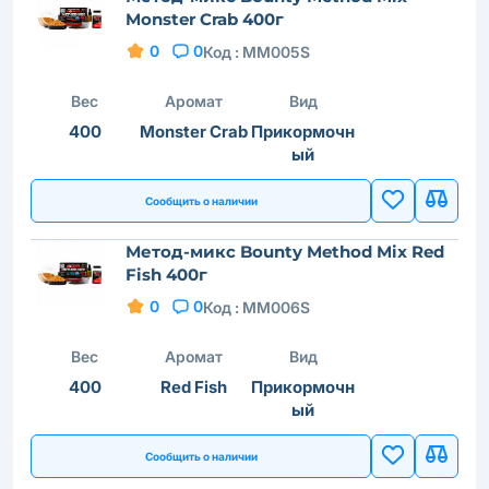
Monster Crab 400г
0
0
Код :
MM005S
Вес
Аромат
Вид
400
Monster Crab
Прикормочн
ый
Сообщить о наличии
Метод-микс Bounty Method Mix Red
Fish 400г
0
0
Код :
MM006S
Вес
Аромат
Вид
400
Red Fish
Прикормочн
ый
Сообщить о наличии