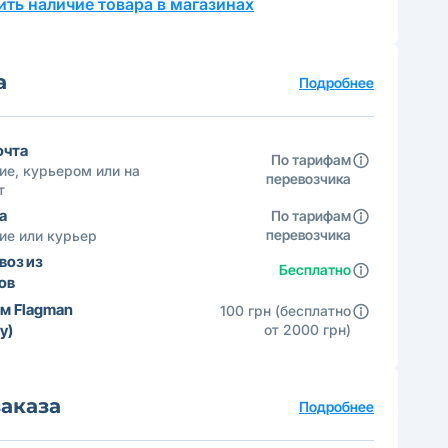
ть наличие товара в магазинах
а
Подробнее
очта
По тарифам
ие, курьером или на
перевозчика
т
а
По тарифам
перевозчика
ие или курьер
оз из
Бесплатно
ов
м Flagman
100 грн (бесплатно
у)
от 2000 грн)
заказа
Подробнее