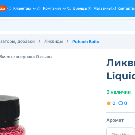
ажа
Клиентам
Компания
Бренды
Магазины
Контакты
заторы, добавки
Ликвиды
Puhach Baits
Вместе покупают
Отзывы
Ликв
Liqui
В наличии
0
0
Аромат
Tiger Nut