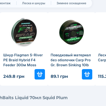
 монтаж
Леска и шнуры
Зимнее оснащение
Шнур Flagman S-River
Поводковый материал
Леск
PE Braid Hybrid F4
без оболочки Carp Pro
Car
Feeder 300м Moss
Gr. Brown Sinking 10lb
Green 0.18мм
10м
249.8 грн
89.1 грн
115
Baits Liquid 70мл Squid Plum