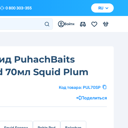
0 800 303-355
RU
Войти
ид PuhachBaits
d 70мл Squid Plum
Код товара:
PUL70SP
Поделиться
Squid Scopex
Robin Red
Belachan