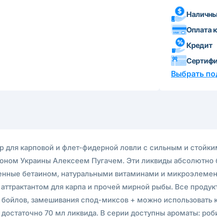
Наличны
Оплата 
Кредит
Сертиф
Выбрать по
ор для карповой и флет-фидерной ловли с сильным и стойк
ном Украины Алексеем Пугачем. Эти ликвиды абсолютно б
ненные бетаином, натуральными витаминами и микроэлемен
ттрактантом для карпа и прочей мирной рыбы. Все продукт
бойлов, замешивания спод-миксов + можно использовать как
достаточно 70 мл ликвида. В серии доступны ароматы: роби