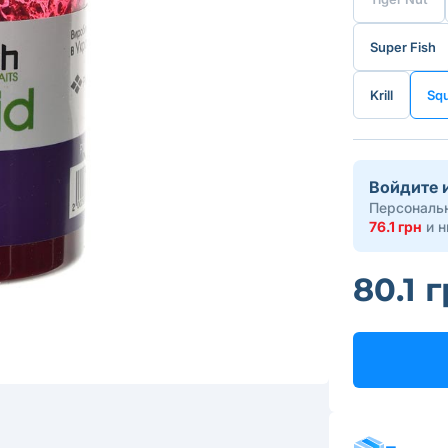
Super Fish
Krill
Squ
Войдите 
Персональн
76.1 грн
и н
80.1 