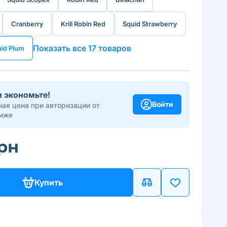
Сranberry
Krill Robin Red
Squid Strawberry
Показать все 17 товаров
id Plum
и экономьте!
Войти
ая цена при авторизации от
иже
грн
Купить