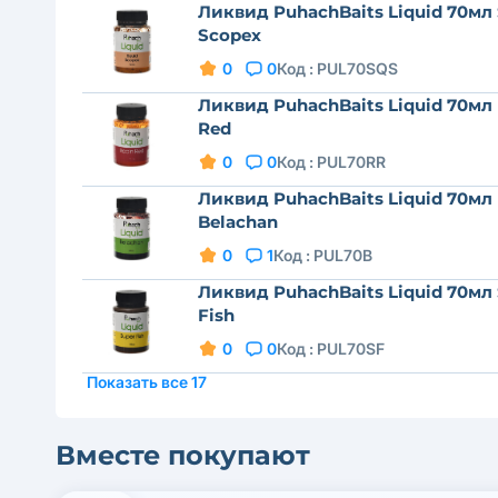
Ликвид PuhachBaits Liquid 70мл
Scopex
0
0
Код :
PUL70SQS
Ликвид PuhachBaits Liquid 70мл
Red
0
0
Код :
PUL70RR
Ликвид PuhachBaits Liquid 70мл
Belachan
0
1
Код :
PUL70B
Ликвид PuhachBaits Liquid 70мл
Fish
0
0
Код :
PUL70SF
Показать все 17
Вместе покупают