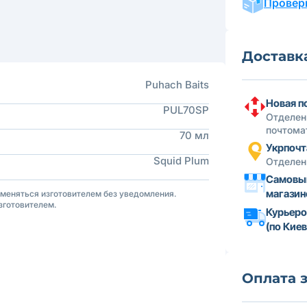
Провери
Доставк
Puhach Baits
Новая п
PUL70SP
Отделен
почтома
70 мл
Укрпочт
Squid Plum
Отделен
Самовыв
магазин
зменяться изготовителем без уведомления.
зготовителем.
Курьеро
(по Киев
Оплата 