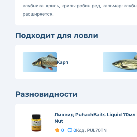
клубника, криль, криль-робин ред, кальмар-клуб
расширяется.
Подходит для ловли
Карп
Разновидности
Ликвид PuhachBaits Liquid 70мл 
Nut
0
0
Код :
PUL70TN