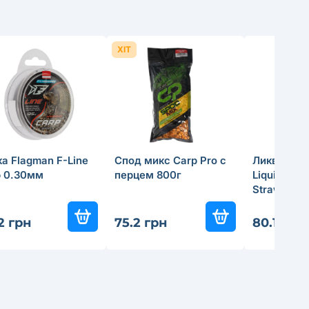
ХІТ
а Flagman F-Line
Спод микс Carp Pro с
Ликвид Pu
p 0.30мм
перцем 800г
Liquid 70м
Strawberry
.2 грн
75.2 грн
80.1 грн