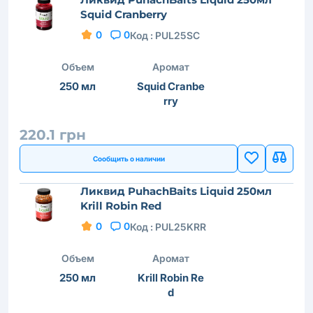
Squid Сranberry
0
0
Код :
PUL25SC
Объем
Аромат
250 мл
Squid Сranbe
rry
220.1 грн
Сообщить о наличии
Ликвид PuhachBaits Liquid 250мл
Krill Robin Red
0
0
Код :
PUL25KRR
Объем
Аромат
250 мл
Krill Robin Re
d