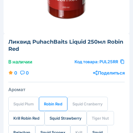
Ликвид PuhachBaits Liquid 250мл Robin
Red
В наличии
Код товара:
PUL25RR
0
0
Поделиться
Аромат
Squid Plum
Robin Red
Squid Сranberry
Krill Robin Red
Squid Strawberry
Tiger Nut
Belachan
Squid Scopex
Krill
Squid