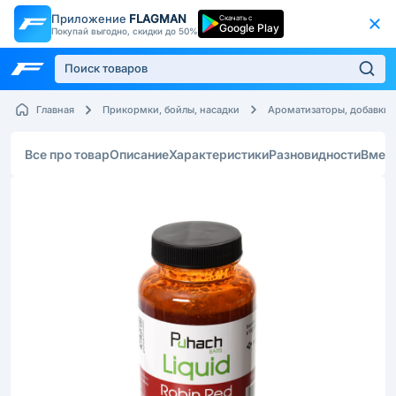
Приложение
FLAGMAN
Скачать с
Google Play
Покупай выгодно, скидки до 50%
Главная
Прикормки, бойлы, насадки
Ароматизаторы, добавки
Все про товар
Описание
Характеристики
Разновидности
Вмес