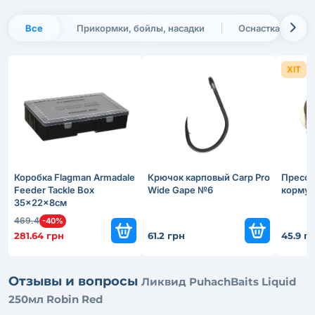
Все
Прикормки, бойлы, насадки
Оснастка, монта
ХІТ
Коробка Flagman Armadale
Крючок карповый Carp Pro
Пресс-
Feeder Tackle Box
Wide Gape №6
кормуше
35x22x8см
469.4
-40%
281.64 грн
61.2 грн
45.9 г
Отзывы и вопросы
Ликвид PuhachBaits Liquid
250мл Robin Red