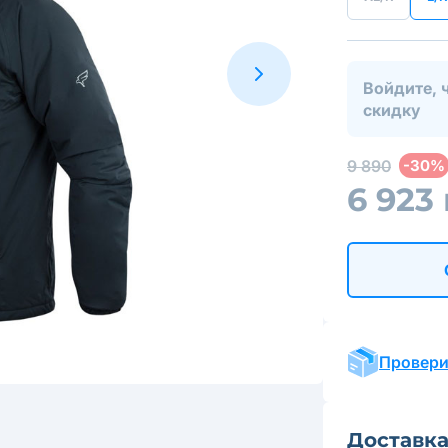
Войдите, 
скидку
9 890
-30%
6 923
Провери
Доставк