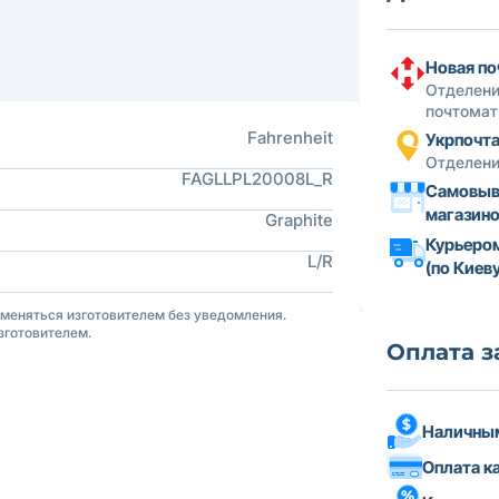
Новая по
Отделени
почтомат
Fahrenheit
Укрпочт
Отделени
FAGLLPL20008L_R
Самовыв
магазин
Graphite
Курьеро
L/R
(по Киеву
зменяться изготовителем без уведомления.
зготовителем.
Оплата з
Наличным
Оплата к