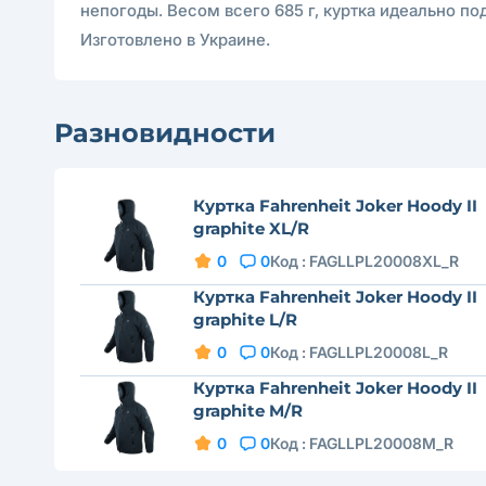
непогоды. Весом всего 685 г, куртка идеально п
Изготовлено в Украине.
Разновидности
Куртка Fahrenheit Joker Hoody II
graphite XL/R
0
0
Код :
FAGLLPL20008XL_R
Куртка Fahrenheit Joker Hoody II
graphite L/R
0
0
Код :
FAGLLPL20008L_R
Куртка Fahrenheit Joker Hoody II
graphite M/R
0
0
Код :
FAGLLPL20008M_R