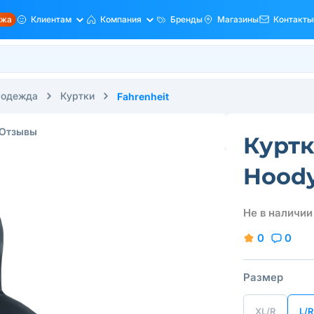
ажа
Клиентам
Компания
Бренды
Магазины
Контакты
 одежда
Куртки
Fahrenheit
Отзывы
Куртк
Hoody
Не в наличии
0
0
Размер
XL/R
L/R