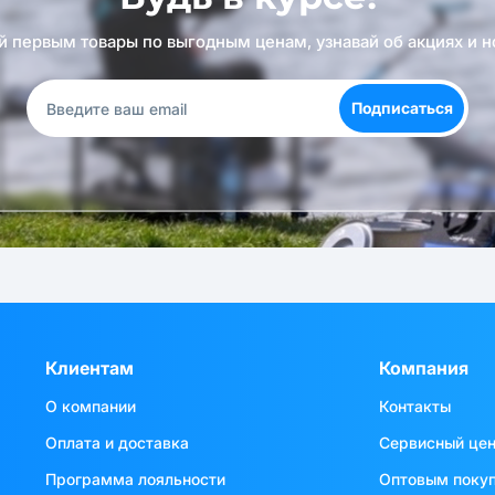
й первым товары по выгодным ценам, узнавай об акциях и н
Подписаться
Клиентам
Компания
О компании
Контакты
Оплата и доставка
Сервисный це
Программа лояльности
Оптовым поку