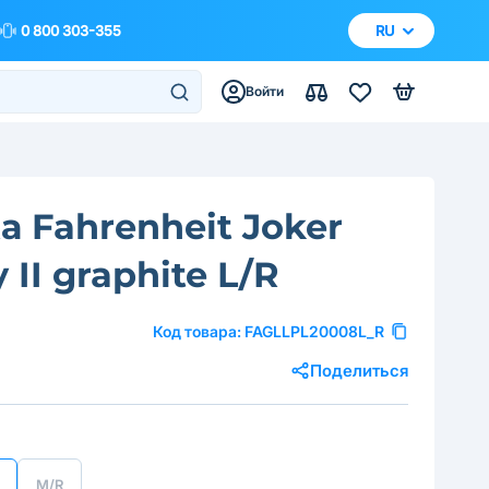
0 800 303-355
RU
Войти
а Fahrenheit Joker
 II graphite L/R
Код товара:
FAGLLPL20008L_R
Поделиться
M/R