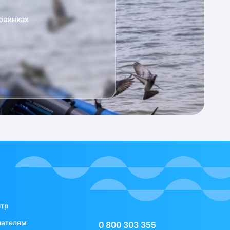
овинках
нтр
пателям
0 800 303 355