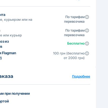
чта
По тарифам
е, курьером или на
перевозчика
а
По тарифам
перевозчика
е или курьер
оз из
Бесплатно
ов
м Flagman
100 грн (бесплатно
)
от 2000 грн)
аказа
Подробнее
и при получении
артой