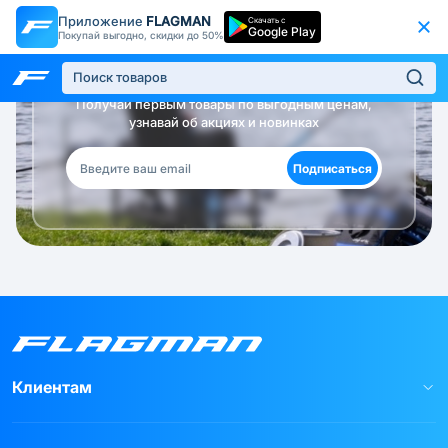
Приложение
FLAGMAN
Скачать с
Google Play
Покупай выгодно, скидки до 50%
Будь в курсе!
Получай первым товары по выгодным ценам,
узнавай об акциях и новинках
Подписаться
Клиентам