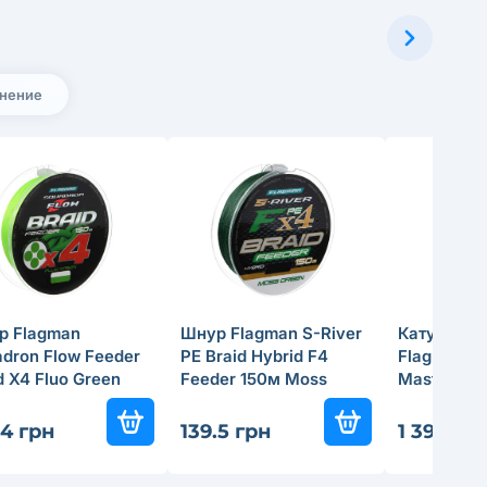
анение
р Flagman
Шнур Flagman S-River
Катушка ф
dron Flow Feeder
PE Braid Hybrid F4
Flagman '2
d X4 Fluo Green
Feeder 150м Moss
Master Fee
м 0.12мм
Green 0.10мм
.4 грн
139.5 грн
1 399 гр