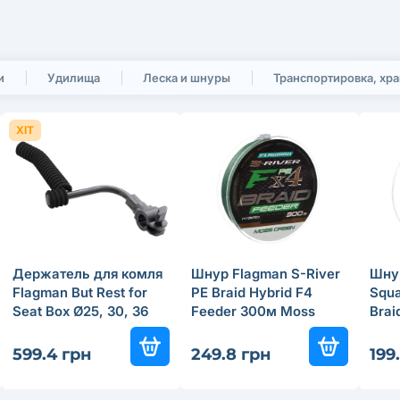
и
Удилища
Леска и шнуры
Транспортировка, хр
ХІТ
Держатель для комля
Шнур Flagman S-River
Шну
Flagman But Rest for
PE Braid Hybrid F4
Squa
Seat Box Ø25, 30, 36
Feeder 300м Moss
Brai
мм
Green 0.16мм
150
599.4 грн
249.8 грн
199