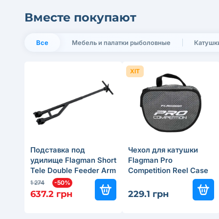
Вместе покупают
Все
Мебель и палатки рыболовные
Катушк
ХІТ
Подставка под
Чехол для катушки
удилище Flagman Short
Flagman Pro
Tele Double Feeder Arm
Competition Reel Case
Ø25/30/36 мм
1 274
-50%
637.2 грн
229.1 грн