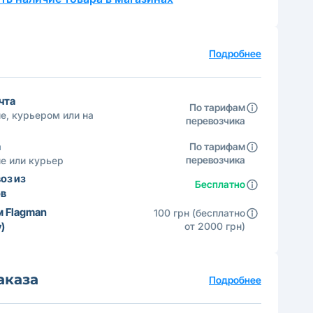
а
Подробнее
чта
По тарифам
е, курьером или на
перевозчика
а
По тарифам
перевозчика
е или курьер
оз из
Бесплатно
ов
м Flagman
100 грн (бесплатно
)
от 2000 грн)
аказа
Подробнее