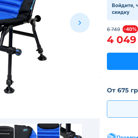
Войдите, 
скидку
6 749
-40%
4 049
От 675 г
Провери