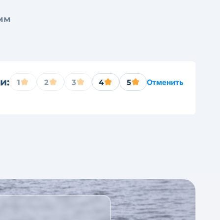
5мм
и:
1
2
3
4
5
Отменить