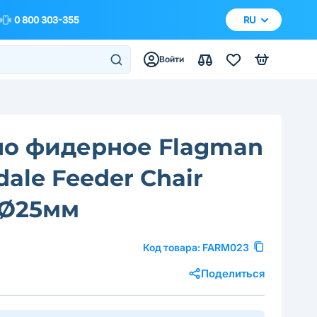
0 800 303-355
RU
Войти
ло фидерное Flagman
ale Feeder Chair
 Ø25мм
Код товара:
FARM023
Поделиться