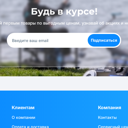
Будь в курсе!
й первым товары по выгодным ценам, узнавай об акциях и н
Подписаться
Клиентам
Компания
О компании
Контакты
Оплата и доставка
Сервисный це