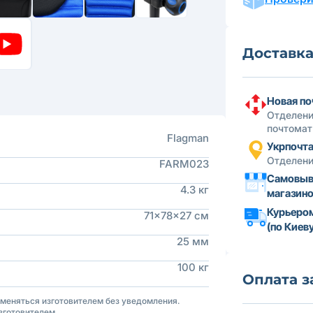
Доставк
Новая по
Отделени
почтомат
Flagman
Укрпочт
Отделени
FARM023
Самовыв
4.3 кг
магазин
Курьеро
71x78x27 см
(по Киеву
25 мм
100 кг
Оплата з
зменяться изготовителем без уведомления.
зготовителем.