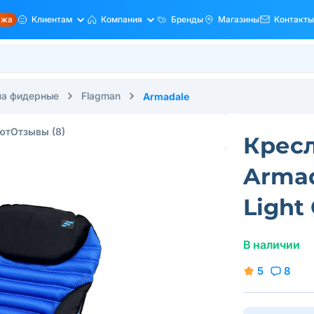
ажа
Клиентам
Компания
Бренды
Магазины
Контакты
ла фидерные
Flagman
Armadale
ют
Отзывы
(8)
Крес
Armad
Light
В наличии
5
8