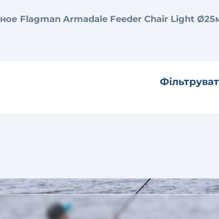
ое Flagman Armadale Feeder Chair Light Ø2
Фільтруват