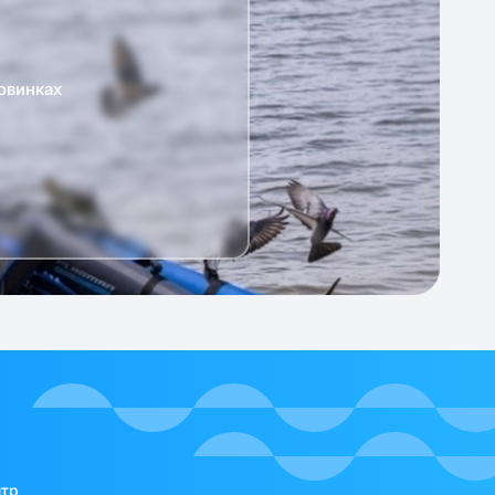
овинках
нтр