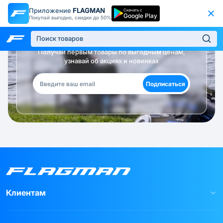
Приложение
FLAGMAN
Скачать с
Google Play
Покупай выгодно, скидки до 50%
Будь в курсе!
Получай первым товары по выгодным ценам,
узнавай об акциях и новинках
Подписаться
Клиентам