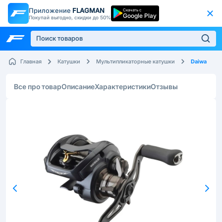
Приложение
FLAGMAN
Скачать с
Google Play
Покупай выгодно, скидки до 50%
Daiwa
Главная
Катушки
Мультипликаторные катушки
Все про товар
Описание
Характеристики
Отзывы