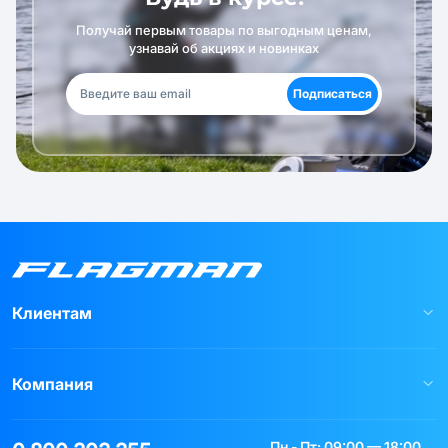
Получай первым товары по выгодным ценам,
узнавай об акциях и новинках
Подписаться
Клиентам
Компания
Пн - Пт: 09:00 — 18:00