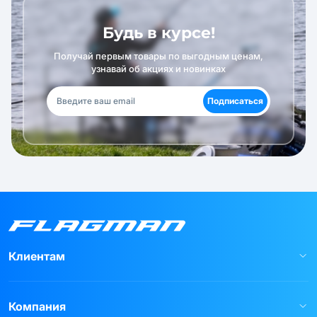
Будь в курсе!
Получай первым товары по выгодным ценам,
узнавай об акциях и новинках
Подписаться
Клиентам
Компания