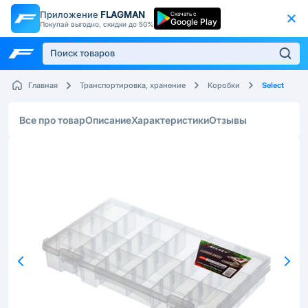
Приложение
FLAGMAN
Скачать с
Google Play
Покупай выгодно, скидки до 50%
Select
Главная
Транспортировка, хранение
Коробки
Все про товар
Описание
Характеристики
Отзывы