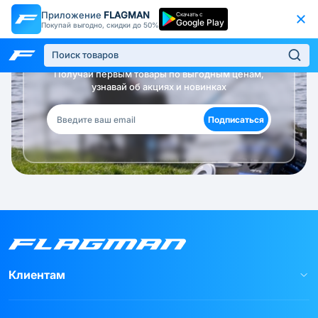
Приложение
FLAGMAN
Скачать с
Google Play
Покупай выгодно, скидки до 50%
Будь в курсе!
Получай первым товары по выгодным ценам,
узнавай об акциях и новинках
Подписаться
Клиентам