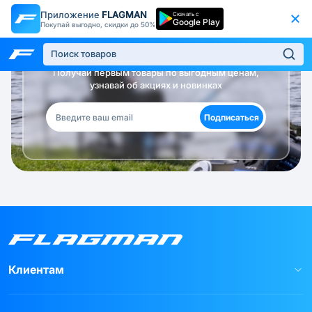
Приложение
FLAGMAN
Скачать с
Google Play
Покупай выгодно, скидки до 50%
Будь в курсе!
Получай первым товары по выгодным ценам,
узнавай об акциях и новинках
Подписаться
Клиентам