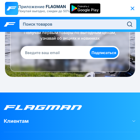
Приложение
FLAGMAN
Скачать с
Google Play
Покупай выгодно, скидки до 50%
Будь в курсе!
Получай первым товары по выгодным ценам,
узнавай об акциях и новинках
Подписаться
Клиентам