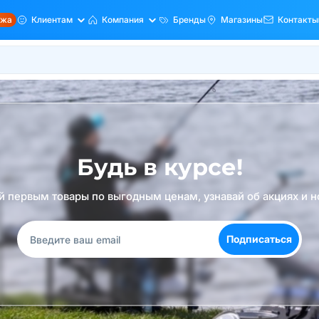
ажа
Клиентам
Компания
Бренды
Магазины
Контакты
Будь в курсе!
й первым товары по выгодным ценам, узнавай об акциях и н
Подписаться