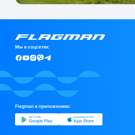
Мы в соцсетях:
Flagman в приложениях:
GET IT ON
Download on the
Google Play
App Store