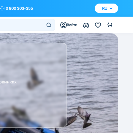
0 800 303-355
RU
Войти
овинках