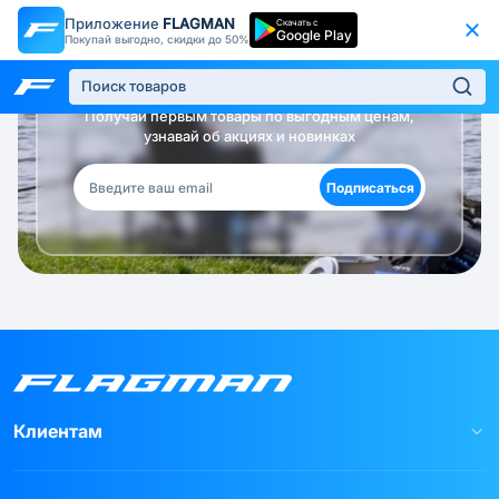
Приложение
FLAGMAN
Скачать с
Google Play
Покупай выгодно, скидки до 50%
Будь в курсе!
Получай первым товары по выгодным ценам,
узнавай об акциях и новинках
Подписаться
Клиентам