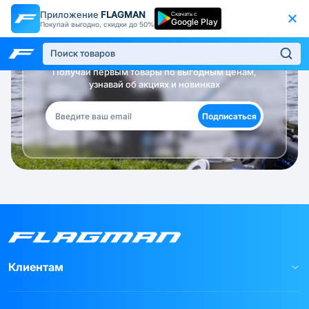
Приложение
FLAGMAN
Скачать с
Google Play
Покупай выгодно, скидки до 50%
Будь в курсе!
Получай первым товары по выгодным ценам,
узнавай об акциях и новинках
Подписаться
Клиентам