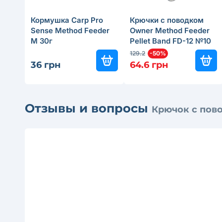
Кормушка Carp Pro
Крючки с поводком
Sense Method Feeder
Owner Method Feeder
M 30г
Pellet Band FD-12 №10
0.20мм
129.2
-50%
36 грн
64.6 грн
Отзывы и вопросы
Крючок с пово