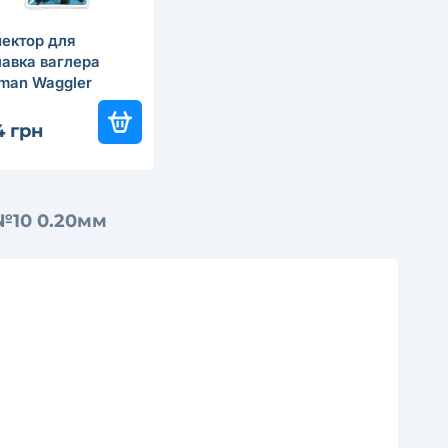
ектор для
авка ваглера
man Waggler
tors
4 грн
№10 0.20мм