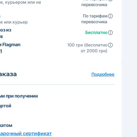
е, курьером или на
перевозчика
а
По тарифам
перевозчика
е или курьер
оз из
Бесплатно
ов
м Flagman
100 грн (бесплатно
)
от 2000 грн)
аказа
Подробнее
и при получении
артой
катом
дарочный сертификат