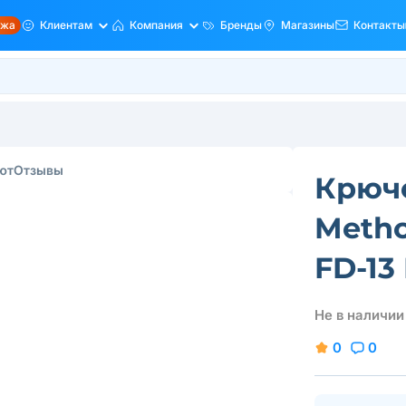
ажа
Клиентам
Компания
Бренды
Магазины
Контакты
ют
Отзывы
Крюч
Metho
FD-13
Не в наличии
0
0