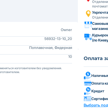
Отделени
почтомат
Укрпочт
Отделени
Самовыв
магазин
Owner
Курьеро
56932-13-10_20
(по Киеву
Поплавочная, Фидерная
10
Оплата з
зменяться изготовителем без уведомления.
зготовителем.
Наличным
Оплата к
Кредит
Сертифи
Выбрать по