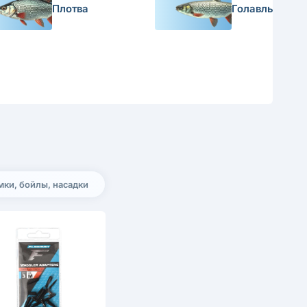
Плотва
Голавль
ки, бойлы, насадки