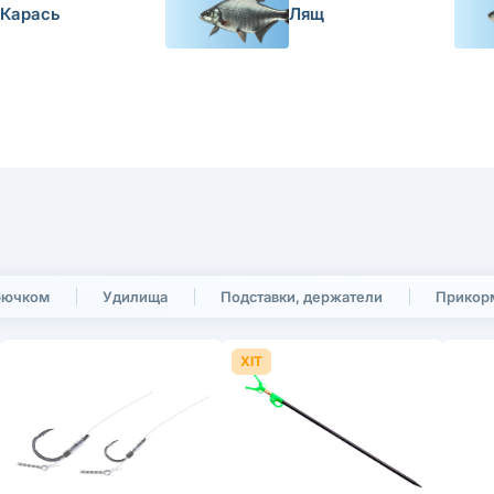
Карась
Лящ
крючком
Удилища
Подставки, держатели
Прикорм
ХІТ