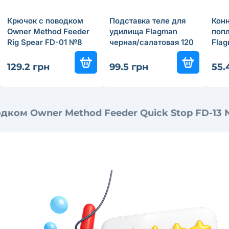
Крючок с поводком
Подставка теле для
Конн
Owner Method Feeder
удилища Flagman
попл
Rig Spear FD-01 №8
черная/салатовая 120
Flag
см
Adap
129.2 грн
99.5 грн
55.
дком Owner Method Feeder Quick Stop FD-13 