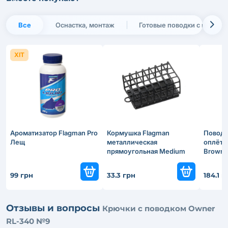
Все
Оснастка, монтаж
Готовые поводки с крючко
ХІТ
Ароматизатор Flagman Pro
Кормушка Flagman
Поводк
Лещ
металлическая
оплётке
прямоугольная Medium
Brown
52х35мм 50г
99 грн
33.3 грн
184.1 г
Отзывы и вопросы
Крючки с поводком Owner
RL-340 №9