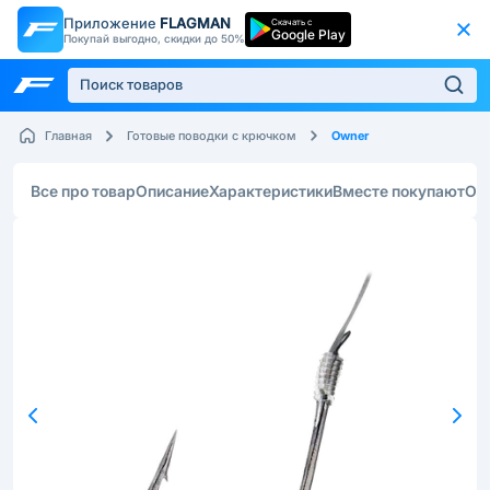
Приложение
FLAGMAN
Скачать с
Google Play
Покупай выгодно, скидки до 50%
Owner
Главная
Готовые поводки с крючком
Все про товар
Описание
Характеристики
Вместе покупают
От