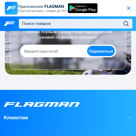
Приложение
FLAGMAN
Скачать с
Google Play
Покупай выгодно, скидки до 50%
Будь в курсе!
Получай первым товары по выгодным ценам,
узнавай об акциях и новинках
Подписаться
Клиентам