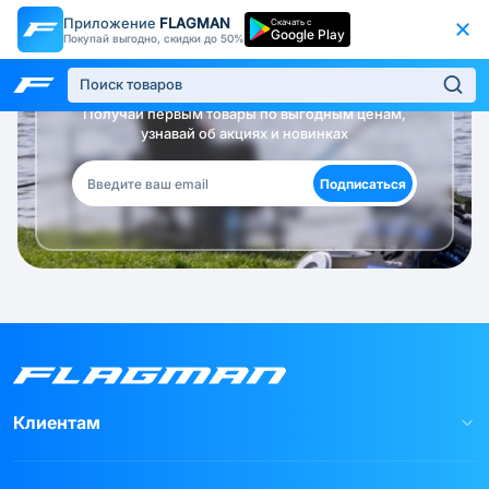
Приложение
FLAGMAN
Скачать с
Google Play
Покупай выгодно, скидки до 50%
Будь в курсе!
Получай первым товары по выгодным ценам,
узнавай об акциях и новинках
Подписаться
Клиентам