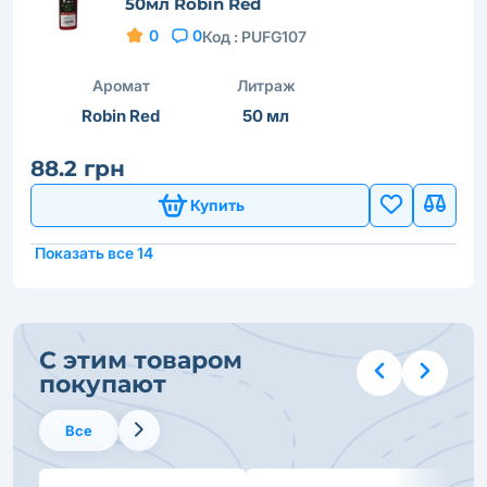
50мл Robin Red
0
0
Код :
PUFG107
Аромат
Литраж
Robin Red
50 мл
88.2 грн
Купить
Показать все 14
С этим товаром
покупают
Все