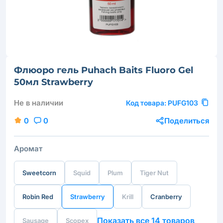
Флюоро гель Puhach Baits Fluoro Gel
50мл Strawberry
Не в наличии
Код товара:
PUFG103
0
0
Поделиться
Аромат
Sweetcorn
Squid
Plum
Tiger Nut
Robin Red
Strawberry
Krill
Cranberry
Показать все 14 товаров
Sausage
Scopex