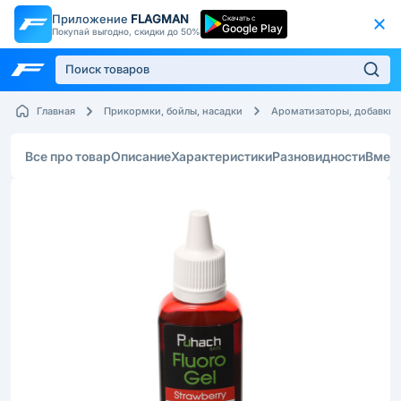
Приложение
FLAGMAN
Скачать с
Google Play
Покупай выгодно, скидки до 50%
Главная
Прикормки, бойлы, насадки
Ароматизаторы, добавки
Все про товар
Описание
Характеристики
Разновидности
Вмес