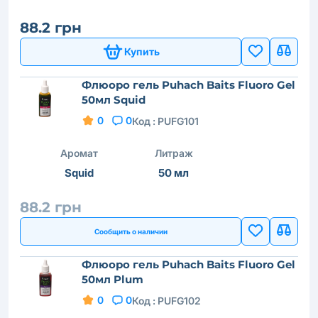
88.2 грн
Купить
Флюоро гель Puhach Baits Fluoro Gel
50мл Squid
0
0
Код :
PUFG101
Аромат
Литраж
Squid
50 мл
88.2 грн
Сообщить о наличии
Флюоро гель Puhach Baits Fluoro Gel
50мл Plum
0
0
Код :
PUFG102