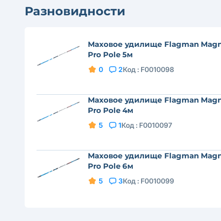
Разновидности
Маховое удилище Flagman Mag
Pro Pole 5м
0
2
Код :
F0010098
Маховое удилище Flagman Mag
Pro Pole 4м
5
1
Код :
F0010097
Маховое удилище Flagman Mag
Pro Pole 6м
5
3
Код :
F0010099