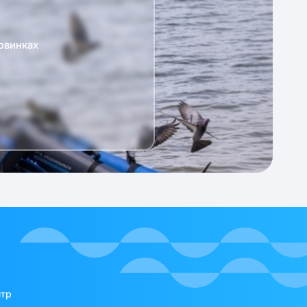
овинках
нтр