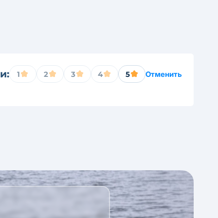
и:
1
2
3
4
5
Отменить