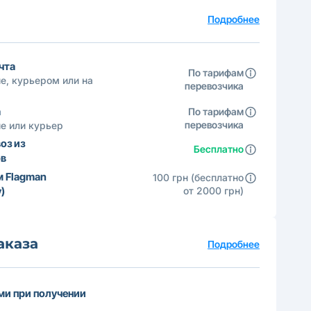
а
Подробнее
чта
По тарифам
е, курьером или на
перевозчика
а
По тарифам
перевозчика
е или курьер
оз из
Бесплатно
ов
м Flagman
100 грн (бесплатно
)
от 2000 грн)
аказа
Подробнее
и при получении