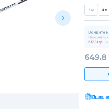
5 м
4 м
Войдите и
Персональна
617.31 грн
и 
649.8
Провери