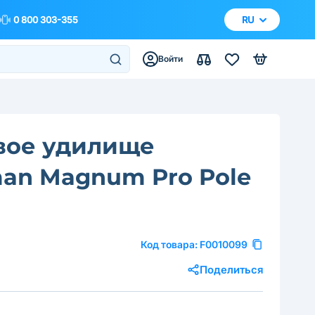
0 800 303-355
RU
Войти
вое удилище
an Magnum Pro Pole
Код товара:
F0010099
Поделиться