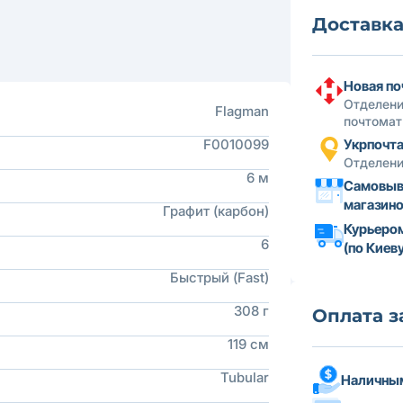
Доставк
Новая по
Отделени
Flagman
почтомат
F0010099
Укрпочт
Отделени
6 м
Самовыв
магазин
Графит (карбон)
Курьеро
6
(по Киеву
Быстрый (Fast)
308 г
Оплата з
119 см
Tubular
Наличным