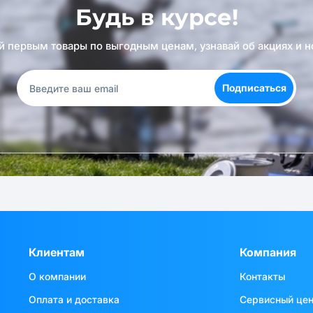
Будь в курсе!
й первым товары по выгодным ценам, узнавай об акциях и н
Подписаться
Клиентам
Компания
О компании
Контакты
Оплата и доставка
Сервисный це