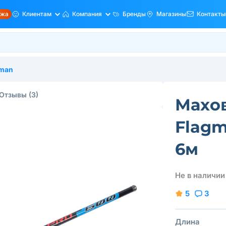
ажа
Клиентам
Компания
Бренды
Магазины
Контакты
gman
Отзывы
(3)
Махо
Flagm
6м
Не в наличии
5
3
Длина