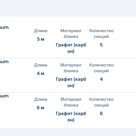
num
Длина
Материал
Количество
бланка
секций
5 м
Графит (карб
5
он)
num
Длина
Материал
Количество
бланка
секций
4 м
Графит (карб
4
он)
num
Длина
Материал
Количество
бланка
секций
6 м
Графит (карб
6
он)