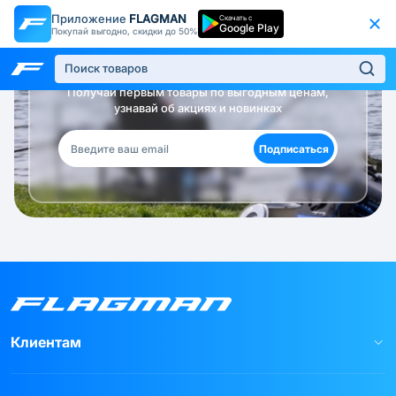
Приложение
FLAGMAN
Скачать с
Google Play
Покупай выгодно, скидки до 50%
Будь в курсе!
Получай первым товары по выгодным ценам,
узнавай об акциях и новинках
Подписаться
Клиентам