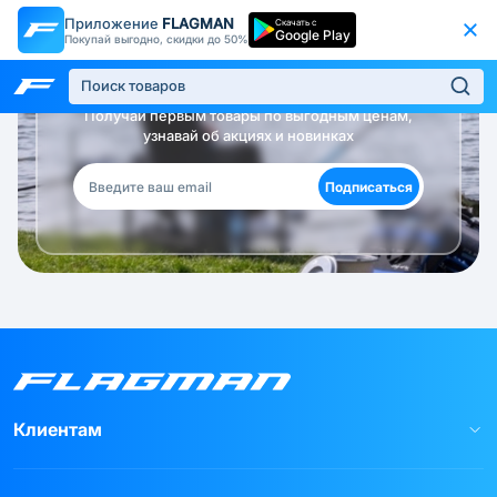
Приложение
FLAGMAN
Скачать с
Google Play
Покупай выгодно, скидки до 50%
Будь в курсе!
Получай первым товары по выгодным ценам,
узнавай об акциях и новинках
Подписаться
Клиентам