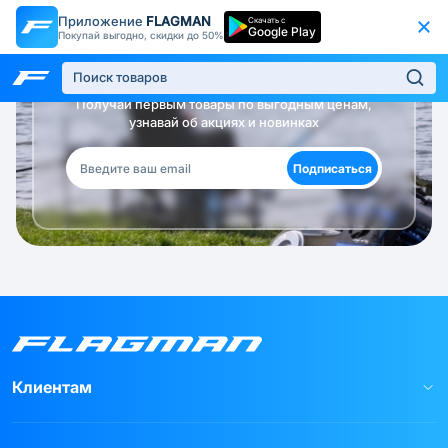
Приложение
FLAGMAN
Скачать с
Google Play
Покупай выгодно, скидки до 50%
Будь в курсе!
Получай первым товары по выгодным ценам,
узнавай об акциях и новинках
Подписаться
Клиентам