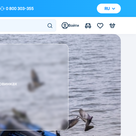
0 800 303-355
RU
Войти
овинках