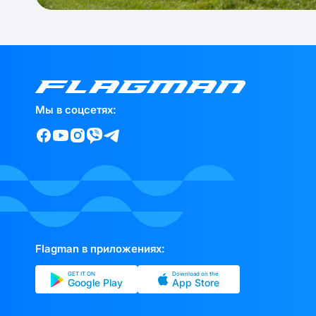
Мы в соцсетях:
Flagman в приложениях:
GET IT ON
Download on the
Google Play
App Store