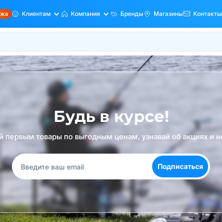
ажа
Клиентам
Компания
Бренды
Магазины
Контакты
Будь в курсе!
й первым товары по выгодным ценам, узнавай об акциях и н
Подписаться