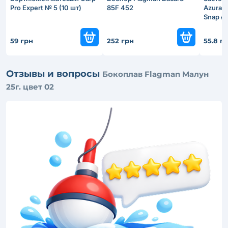
Pro Expert № 5 (10 шт)
85F 452
Azura K
Snap #
59 грн
252 грн
55.8 г
Отзывы и вопросы
Бокоплав Flagman Малун
25г. цвет 02