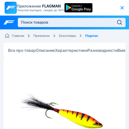
Приложение
FLAGMAN
Скачать с
Google Play
Покупай выгодно, скидки до 50%
Flagman
Главная
Приманки
Бокоплавы
Все про товар
Описание
Характеристики
Разновидности
Вмес