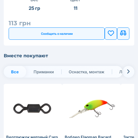
25 гр
11
113 грн
Сообщить о наличии
Вместе покупают
Все
Приманки
Оснастка, монтаж
Леска и 
Вертлюжок матовый Carp
Воблер Flagman Bacard
Застеж