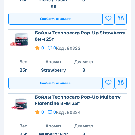
an
Сообщить о наличии
Бойлы Technocarp Pop-Up Strawberry
8мм 25г
0
0
Код :
80322
Вес
Аромат
Диаметр
25г
Strawberry
8
Сообщить о наличии
Бойлы Technocarp Pop-Up Mulberry
Florentine 8мм 25г
0
0
Код :
80324
Вес
Аромат
Диаметр
25г
Mulberry Flor
8