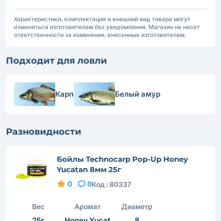
Характеристики, комплектация и внешний вид товара могут
изменяться изготовителем без уведомления. Магазин не несет
ответственности за изменения, внесенные изготовителем.
Подходит для ловли
Карп
Белый амур
Разновидности
Бойлы Technocarp Pop-Up Honey
Yucatan 8мм 25г
0
0
Код :
80337
Вес
Аромат
Диаметр
25г
Honey Yucat
8