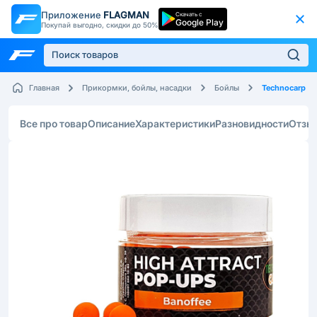
Приложение
FLAGMAN
Скачать с
Google Play
Покупай выгодно, скидки до 50%
Technocarp
Главная
Прикормки, бойлы, насадки
Бойлы
Все про товар
Описание
Характеристики
Разновидности
Отзы