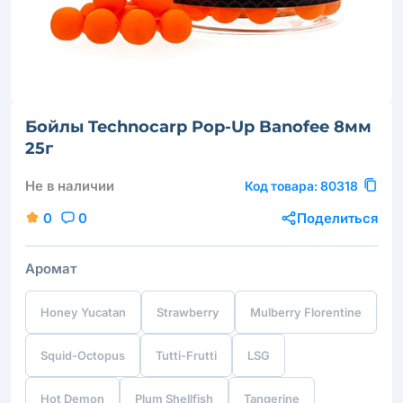
Бойлы Technocarp Pop-Up Banofee 8мм
25г
Не в наличии
Код товара:
80318
0
0
Поделиться
Аромат
Honey Yucatan
Strawberry
Mulberry Florentine
Squid-Octopus
Tutti-Frutti
LSG
Hot Demon
Plum Shellfish
Tangerine