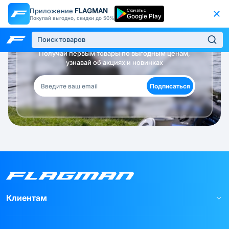
Приложение
FLAGMAN
Скачать с
Google Play
Покупай выгодно, скидки до 50%
Будь в курсе!
Получай первым товары по выгодным ценам,
узнавай об акциях и новинках
Подписаться
Клиентам