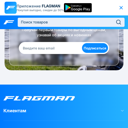
Приложение
FLAGMAN
Скачать с
Google Play
Покупай выгодно, скидки до 50%
Будь в курсе!
Получай первым товары по выгодным ценам,
узнавай об акциях и новинках
Подписаться
Клиентам