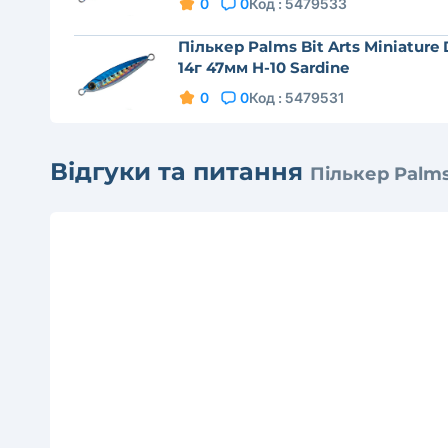
0
0
Код :
5479533
Пількер Palms Bit Arts Miniature
14г 47мм H-10 Sardine
0
0
Код :
5479531
Відгуки та питання
Пількер Palms