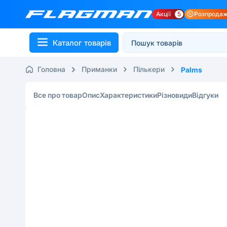
Акції
5
Розпрода
Каталог товарів
Головна
Приманки
Пількери
Palms
Все про товар
Опис
Характеристики
Різновиди
Відгуки