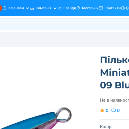
ж
Клієнтам
Компанія
Бренди
Магазини
Контакти
0
Пільк
Minia
09 Bl
Не в наявност
0
0
Колір