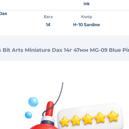
ink
 Dax
Вага
Колір
14
H-10 Sardine
 Bit Arts Miniature Dax 14г 47мм MG-09 Blue Pi