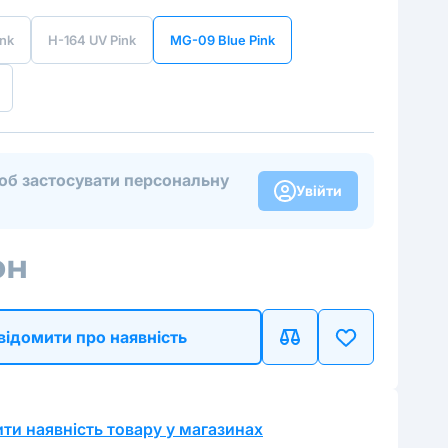
nk
H-164 UV Pink
MG-09 Blue Pink
щоб застосувати персональну
Увійти
рн
відомити про наявність
ти наявність товару у магазинах