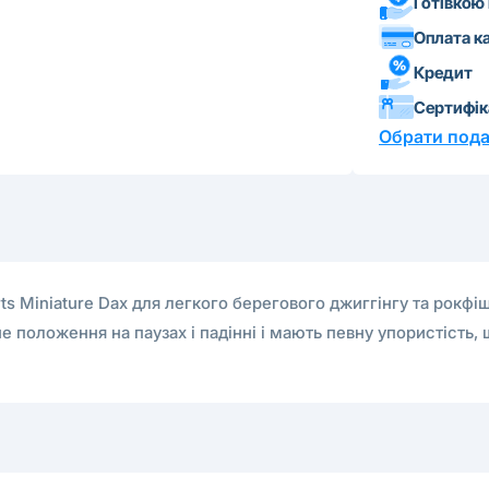
Готівкою
Оплата к
Кредит
Сертифі
Обрати пода
ts Miniature Dax для легкого берегового джиггінгу та рокфіш
положення на паузах і падінні і мають певну упористість, 