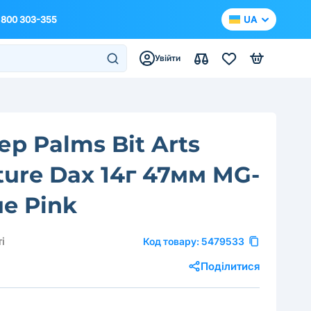
 800 303-355
UA
Увійти
ер Palms Bit Arts
ture Dax 14г 47мм MG-
ue Pink
і
Код товару:
5479533
Поділитися