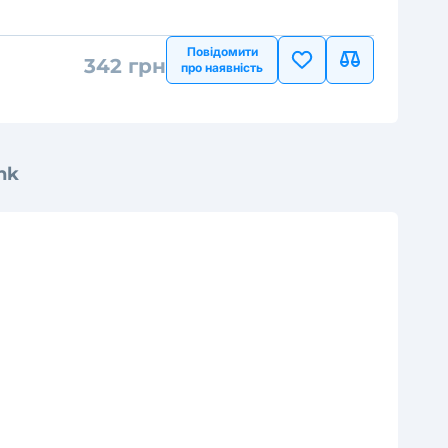
Повідомити
342 грн
про наявність
nk