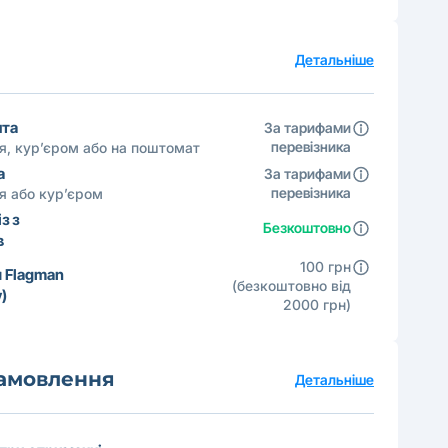
а
Детальніше
шта
За тарифами
перевізника
ня, кур’єром або на поштомат
а
За тарифами
перевізника
ня або кур’єром
з з
Безкоштовно
в
100 грн
 Flagman
(безкоштовно від
)
2000 грн)
замовлення
Детальніше