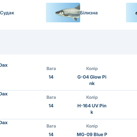
Судак
Білизна
 Dax
Вага
Колір
14
G-04 Glow Pi
nk
 Dax
Вага
Колір
14
H-164 UV Pin
k
 Dax
Вага
Колір
14
MG-09 Blue P