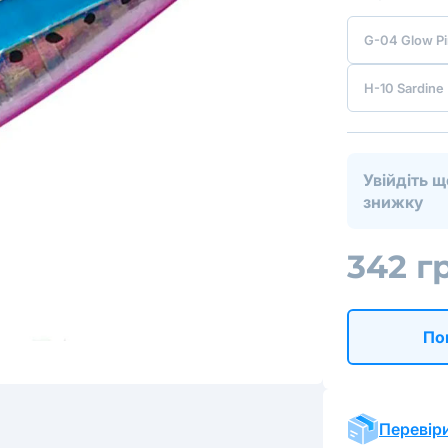
G-04 Glow Pi
H-10 Sardine
Увійдіть 
знижку
342 г
По
Перевіри