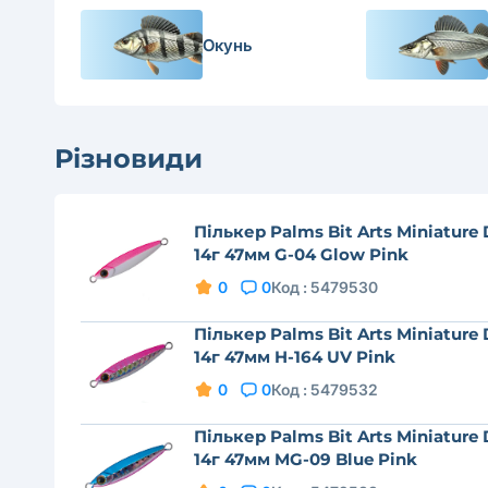
Окунь
Різновиди
Пількер Palms Bit Arts Miniature
14г 47мм G-04 Glow Pink
0
0
Код :
5479530
Пількер Palms Bit Arts Miniature
14г 47мм H-164 UV Pink
0
0
Код :
5479532
Пількер Palms Bit Arts Miniature
14г 47мм MG-09 Blue Pink