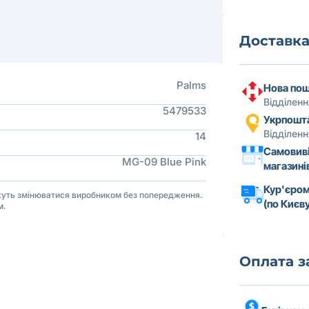
Доставк
Palms
Нова по
Відділен
5479533
Укрпошт
Відділен
14
Самовиві
MG-09 Blue Pink
магазині
Кур'єром
ожуть змінюватися виробником без попередження.
(по Києву
м.
Оплата 