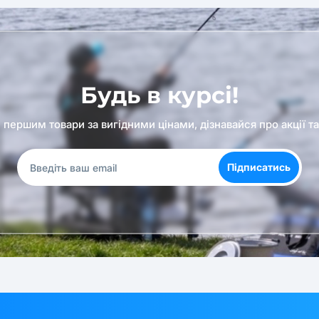
Будь в курсі!
першим товари за вигідними цінами, дізнавайся про акції т
Підписатись