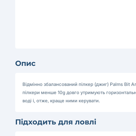
Опис
Відмінно збалансований пілкер (джиг) Palms Bit Ar
пілкери менше 10g довго утримують горизонтальне 
воді і, отже, краще ними керувати.
Підходить для ловлі