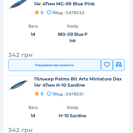
14г 47мм MG-09 Blue Pink
0
0
Код :
5479533
Вага
Колір
14
MG-09 Blue P
ink
342 грн
Повідомити про наявність
Пількер Palms Bit Arts Miniature Dax
14г 47мм H-10 Sardine
0
0
Код :
5479531
Вага
Колір
14
H-10 Sardine
342 грн