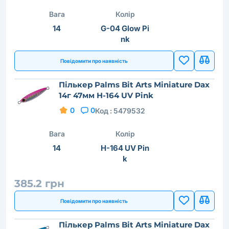
Вага
Колір
14
G-04 Glow Pi
nk
Повідомити про наявність
Пількер Palms Bit Arts Miniature Dax
14г 47мм H-164 UV Pink
0
0
Код :
5479532
Вага
Колір
14
H-164 UV Pin
k
385.2 грн
Повідомити про наявність
Пількер Palms Bit Arts Miniature Dax