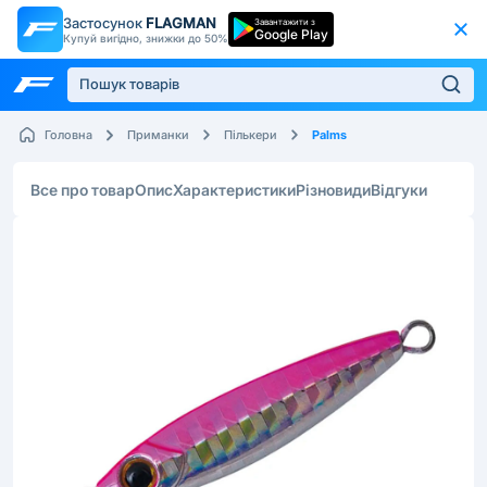
Застосунок
FLAGMAN
Завантажити з
Google Play
Купуй вигідно, знижки до 50%
Palms
Головна
Приманки
Пількери
Все про товар
Опис
Характеристики
Різновиди
Відгуки