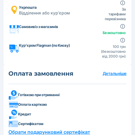
Укрпошта
За
Відділення або кур’єром
тарифами
перевізника
Самовивіз з магазинів
Безкоштовно
Кур'єром Flagman (по Києву)
100 грн
(безкоштовно
від 2000 грн)
Оплата замовлення
Детальніше
Готівкою при отриманні
Оплата карткою
Кредит
Сертифікатом
Обрати подарунковий сертифікат