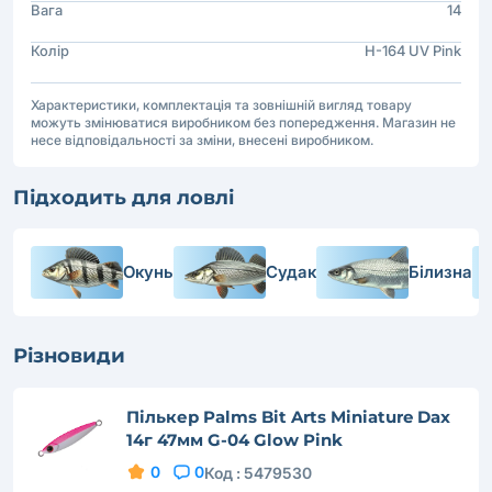
Вага
14
Колір
H-164 UV Pink
Характеристики, комплектація та зовнішній вигляд товару
можуть змінюватися виробником без попередження. Магазин не
несе відповідальності за зміни, внесені виробником.
Підходить для ловлі
Окунь
Судак
Білизна
Різновиди
Пількер Palms Bit Arts Miniature Dax
14г 47мм G-04 Glow Pink
0
0
Код :
5479530