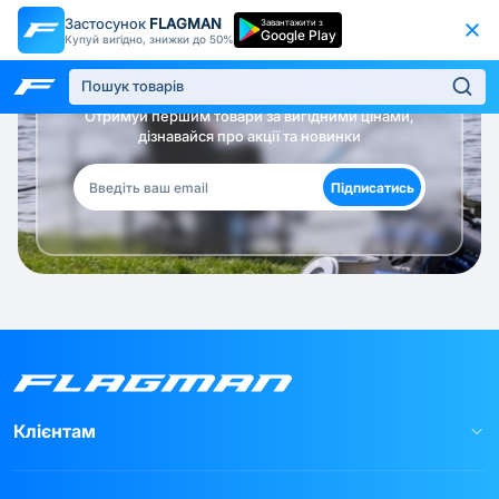
Застосунок
FLAGMAN
Завантажити з
Google Play
Купуй вигідно, знижки до 50%
Будь в курсі!
Отримуй першим товари за вигідними цінами,
дізнавайся про акції та новинки
Підписатись
Клієнтам