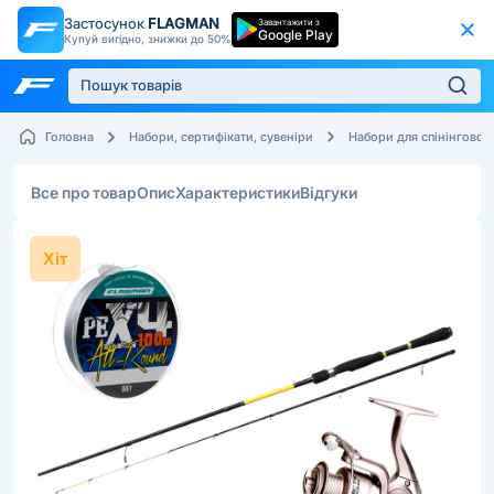
Застосунок
FLAGMAN
Завантажити з
Google Play
Купуй вигідно, знижки до 50%
Головна
Набори, сертифікати, сувеніри
Набори для спінінгової 
Все про товар
Опис
Характеристики
Відгуки
Хіт