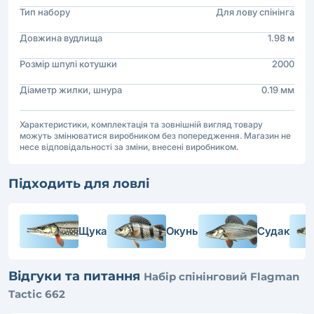
Тип набору
Для лову спінінга
Довжина вудлища
1.98 м
Розмір шпулі котушки
2000
Діаметр жилки, шнура
0.19 мм
Характеристики, комплектація та зовнішній вигляд товару
можуть змінюватися виробником без попередження. Магазин не
несе відповідальності за зміни, внесені виробником.
Підходить для ловлі
Щука
Окунь
Судак
Відгуки та питання
Набір спінінговий Flagman
Tactic 662