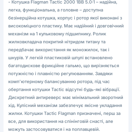
- Котушка Flagman Tactic 2000 1BB 5.0:1 – надійна,
легка, функціональна, а головне – доступна
безінерційна котушка, корпус і ротор якої виконані з
високоміцного пластику. Має надійний і довговічний
механізм на 1 кульковому підшипнику. Ролик
жилковкладача покритий нітридом титану та
передбачає використання як моножилок, так і
шнурів. У легкій пластиковій шпулі встановлено
багатодискове фрикційне гальмо, що вирізняється
потужністю і плавністю регулюванням. Завдяки
комп'ютерному балансуванню ротора, під час
обертання котушки Tactic відсутні будь-які вібрації.
Дискретний антиреверс має мінімальний зворотний
хід. Кулісний механізм забезпечує якісне укладання
жилки. Котушки Tactic Flagman призначені, перш за
все, для використання на спінінговій снасті, але
можуть застосовуватися і на поплавцевій.