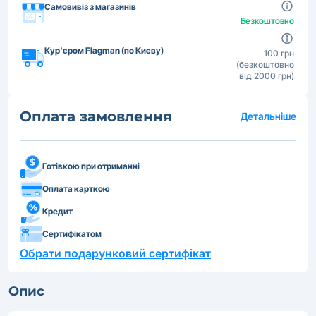
Самовивіз з магазинів
Безкоштовно
Кур'єром Flagman (по Києву)
100 грн
(безкоштовно
від 2000 грн)
Оплата замовлення
Детальніше
Готівкою при отриманні
Оплата карткою
Кредит
Сертифікатом
Обрати подарунковий сертифікат
Опис