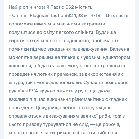
Набір спінінговий Tactic 662 містить:
- Спiнiнг Flagman Tactic 662 1,98 м 4-18 г. Ця снасть
допоможе вам з мінімальними витратами
долучитися до світу легкого спінінга. Вудлища
вирізняються міцністю, надійністю, пробачають
помилки під час закидання та виважування. Вклеєна
монолітна вершина не тільки є чудовим індикатором
клювання, а й дасть вам змогу чітко контролювати
проведення легких приманок, за використання як
шнура, так і монофільної жилки. Сучасне рознесене
руків'я з EVA зручно лежить у руці, що дуже
важливо під час виконання різноманітних складних
проведень. Ці вудлища легкого класу чудово
справляються з виважуванням великої риби, тож з
цього приводу турбуватися не слід — це робоча,
міцна снасть, яка витримає всі тяготи риболовлі.