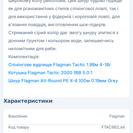
широкому колу риболовів. Цей шнур чудово підійде
як для різноманітних стилів спінінгової ловлі, так і
для використання у фідерній і короповій ловлі, для
в'язання повідців, виготовлення шок-лідерів.
Стриманий сірий колір дає змогу шнуру злитися з
донним ґрунтом і кольором води, залишаючись
непомітним для риби.
Комплектація:
Cпінінговe вудлище Flagman Tactic 1.98м 4-18г
Котушка Flagman Tactic 2000 1BB 5.0:1
Шнур Flagman All-Round PE X-4 100м 0.19мм Grey
Характеристики
Виробник
Flagman
Код товару
FTAC662_kit