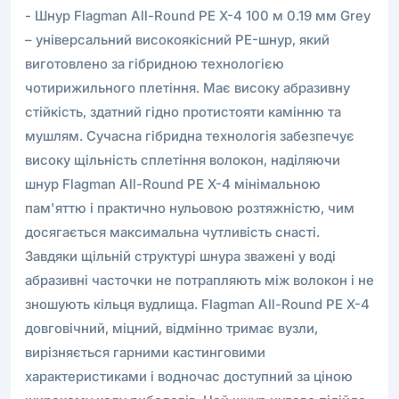
- Шнур Flagman All-Round PE X-4 100 м 0.19 мм Grey
– універсальний високоякісний PE-шнур, який
виготовлено за гібридною технологією
чотирижильного плетіння. Має високу абразивну
стійкість, здатний гідно протистояти камінню та
мушлям. Сучасна гібридна технологія забезпечує
високу щільність сплетіння волокон, наділяючи
шнур Flagman All-Round PE X-4 мінімальною
пам'яттю і практично нульовою розтяжністю, чим
досягається максимальна чутливість снасті.
Завдяки щільній структурі шнура зважені у воді
абразивні часточки не потрапляють між волокон і не
зношують кільця вудлища. Flagman All-Round PE X-4
довговічний, міцний, відмінно тримає вузли,
вирізняється гарними кастинговими
характеристиками і водночас доступний за ціною