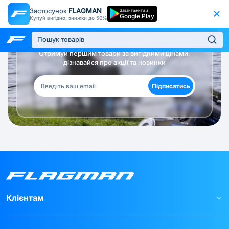
Застосунок
FLAGMAN
Завантажити з
Google Play
Купуй вигідно, знижки до 50%
Будь в курсі!
Отримуй першим товари за вигідними цінами,
дізнавайся про акції та новинки
Підписатись
Клієнтам