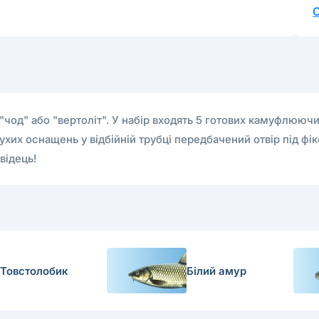
чод" або "вертоліт". У набір входять 5 готових камуфлюючи
хих оснащень у відбійній трубці передбачений отвір під фік
відець!
Товстолобик
Білий амур