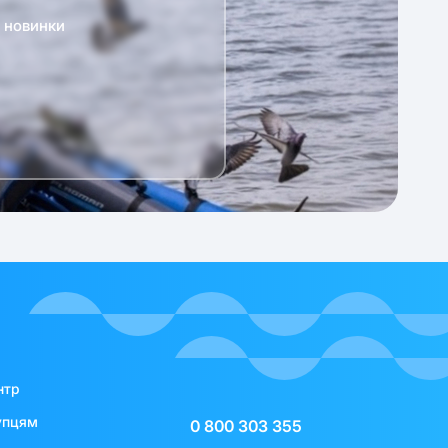
а новинки
нтр
упцям
0 800 303 355