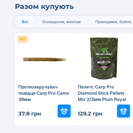
Разом купують
Всі
Оснащення, монтаж
Прикормки, бойли,
ХІТ
Протизакручувач
Пелетс Carp Pro
повідця Carp Pro Camo
Diamond Stick Pellets
38мм
Mix 2/3мм Plum Royal
37.8 грн
129.2 грн