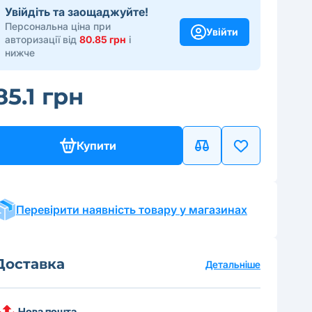
Увійдіть та заощаджуйте!
Персональна ціна при
Увійти
авторизації від
80.85 грн
і
нижче
85.1 грн
Купити
Перевірити наявність товару у магазинах
Доставка
Детальніше
Нова пошта