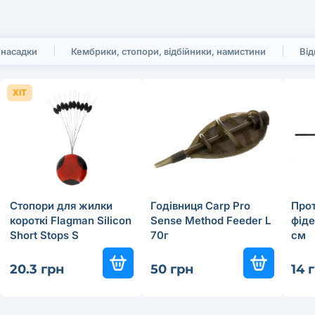
 насадки
Кембрики, стопори, відбійники, намистини
Від
ХІТ
Стопори для жилки
Годівниця Carp Pro
Про
короткі Flagman Silicon
Sense Method Feeder L
фіде
Short Stops S
70г
см
20.3 грн
50 грн
14 