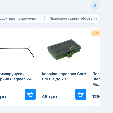
води, протизакручувачі
Транспортування, зберігання
ХІТ
тизакручувач
Коробка коропова Carp
Пелетс Car
рний Flagman 24
Pro 6 відсіків
Diamond St
Mix 2/3мм 
грн
45 грн
129.2 гр