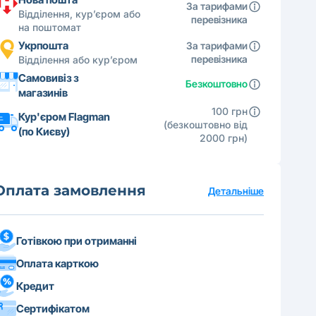
За тарифами
Відділення, кур’єром або
перевізника
на поштомат
Укрпошта
За тарифами
перевізника
Відділення або кур’єром
Самовивіз з
Безкоштовно
магазинів
100 грн
Кур'єром Flagman
(безкоштовно від
(по Києву)
2000 грн)
Оплата замовлення
Детальніше
Готівкою при отриманні
Оплата карткою
Кредит
Сертифікатом