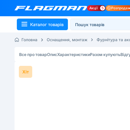
Акції
5
Розпрода
Каталог товарів
Головна
Оснащення, монтаж
Фурнітура та а
Все про товар
Опис
Характеристики
Разом купують
Відг
Хіт