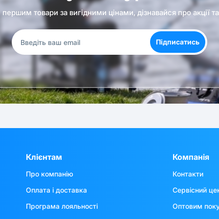
першим товари за вигідними цінами, дізнавайся про акції т
Підписатись
Клієнтам
Компанія
Про компанію
Контакти
Оплата і доставка
Сервісний це
Програма лояльності
Оптовим пок