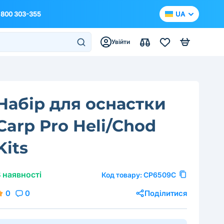
 800 303-355
UA
Увійти
Набір для оснастки
Carp Pro Heli/Chod
Kits
 наявності
Код товару:
CP6509C
0
0
Поділитися