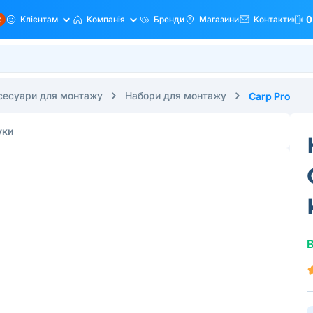
ж
Клієнтам
Компанія
Бренди
Магазини
Контакти
0
ксесуари для монтажу
Набори для монтажу
Carp Pro
уки
В