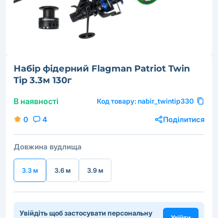
Набір фідерний Flagman Patriot Twin
Tip 3.3м 130г
В наявності
Код товару:
nabir_twintip330
0
4
Поділитися
Довжина вудлища
3.3 м
3.6 м
3.9 м
Увійдіть щоб застосувати персональну
Увійти