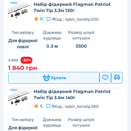
Набір фідерний Flagman Patriot
Twin Tip 3.3м 130г
0
4
Код :
nabir_twintip330
Тип набору
Довжина
Розмір шпулі
вудлища
котушки
Для фідерної
3.3 м
5500
ловлі
2 300
-20%
1 840 грн
Купити
Набір фідерний Flagman Patriot
Twin Tip 3.6м 140г
5
6
Код :
nabir_twintip360
Тип набору
Довжина
Розмір шпулі
вудлища
котушки
Для фідерної