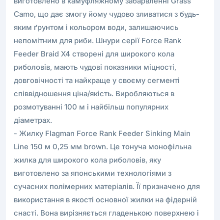
виготовлено в камуфляжному забарвленні Grass
Camo, що дає змогу йому чудово зливатися з будь-
яким ґрунтом і кольором води, залишаючись
непомітним для риби. Шнури серії Force Rank
Feeder Braid Х4 створені для широкого кола
риболовів, мають чудові показники міцності,
довговічності та найкраще у своєму сегменті
співвідношення ціна/якість. Виробляються в
розмотуванні 100 м і найбільш популярних
діаметрах.
- Жилку Flagman Force Rank Feeder Sinking Main
Line 150 м 0,25 мм brown. Це тонуча монофільна
жилка для широкого кола риболовів, яку
виготовлено за японськими технологіями з
сучасних полімерних матеріалів. Її призначено для
використання в якості основної жилки на фідерній
снасті. Вона вирізняється гладенькою поверхнею і