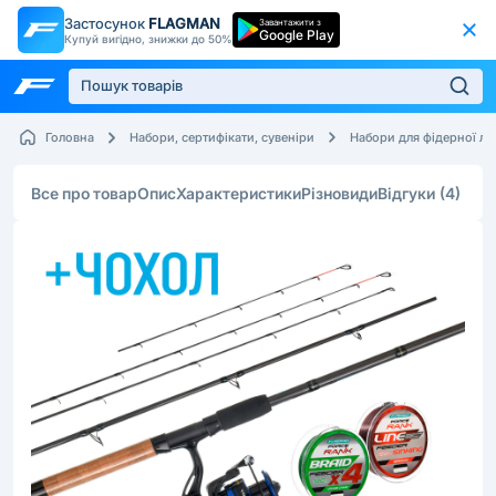
Застосунок
FLAGMAN
Завантажити з
Google Play
Купуй вигідно, знижки до 50%
Головна
Набори, сертифікати, сувеніри
Набори для фідерної ло
Все про товар
Опис
Характеристики
Різновиди
Відгуки
(4)