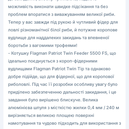
можливість виконати швидке підсікання та без
проблем впоратися з виважуванням великої риби.
Тепер у вас завжди під рукою й чутливий фідер для
ловлі різноманітної білої риби, й потужне коропове
вудлище для наддалеких закидань та впевненої
боротьби з вагомими трофеями!
- Котушку Flagman Patriot Twin Feeder 5500 FS, що
ідеально поєднується з короп-фідерними
вудлищами Flagman Patriot Twin Tip та однаково
добре підійде, що для фідерної, що для коропової
риболовлі. Під час її розробки особливу увагу було
приділено забезпеченню дальності закидання, і це
завдання було вирішено блискуче. Велика
алюмінієва шпуля з місткістю жилки 0,4 мм / 240 м
вирізняється великою площею поверхні
намотування та чудово підходить для використання з