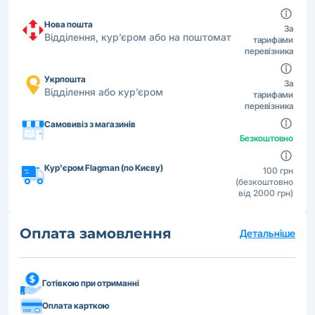
Нова пошта
За
Відділення, кур’єром або на поштомат
тарифами
перевізника
Укрпошта
За
Відділення або кур’єром
тарифами
перевізника
Самовивіз з магазинів
Безкоштовно
Кур'єром Flagman (по Києву)
100 грн
(безкоштовно
від 2000 грн)
Оплата замовлення
Детальніше
Готівкою при отриманні
Оплата карткою