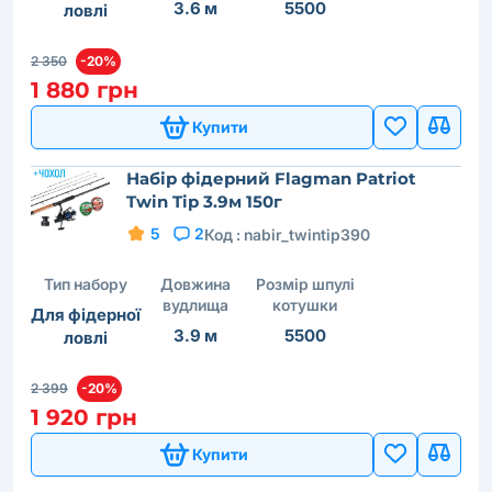
3.6 м
5500
ловлі
2 350
-20%
1 880 грн
Купити
Набір фідерний Flagman Patriot
Twin Tip 3.9м 150г
5
2
Код :
nabir_twintip390
Тип набору
Довжина
Розмір шпулі
вудлища
котушки
Для фідерної
3.9 м
5500
ловлі
2 399
-20%
1 920 грн
Купити