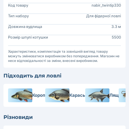
Код товару
nabir_twintip330
Тип набору
Для фідерної ловлі
Довжина вудлища
3.3 м
Розмір шпулі котушки
5500
Характеристики, комплектація та зовнішній вигляд товару
можуть змінюватися виробником без попередження. Магазин не
несе відповідальності за зміни, внесені виробником.
Підходить для ловлі
Короп
Карась
Лящ
Різновиди