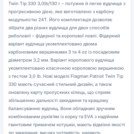
Twin Tip 330 3,0lb/130 г – потужне й легке вудлище з
прогресивною дією, яке виготовлено з карбону
модульністю 24T. Його комплектація дозволяє
зібрати два різних вудлища для двох способів
риболовлі – фідерної та коропової ловлі. Фідерний
варіант вудлища укомплектовано двома
карбоновими вершинками 3 та 4 oz із посадковим
діаметром 3,2 мм. Варіант коропового вудлища
укомплектовано класичною короповою вершинкою
з тестом 3,0 lb. Нові моделі Flagman Patriot Twin Tip
330 мають сучасний стильний дизайн, а також
оновлену карту пропускних кілець, що сприяє
збільшенню дальності закидання та кращому
балансуванню вудлищ. Вони обладнані зручним
комбінованим руків’ям із корку та EVA з надійним
гвинтовим тримачем котушки, мають відмінні якості
до закидання, високу чутливість, надають