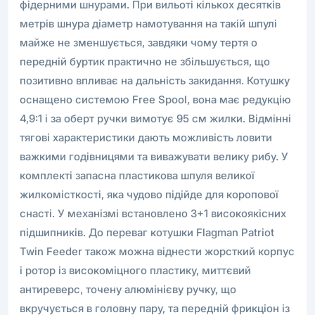
фідерними шнурами. При вильоті кількох десятків
метрів шнура діаметр намотування на такій шпулі
майже не зменшується, завдяки чому тертя о
передній буртик практично не збільшується, що
позитивно впливає на дальність закидання. Котушку
оснащено системою Free Spool, вона має редукцію
4,9:1 і за оберт ручки вимотує 95 см жилки. Відмінні
тягові характеристики дають можливість ловити
важкими годівницями та виважувати велику рибу. У
комплекті запасна пластикова шпуля великої
жилкомісткості, яка чудово підійде для коропової
снасті. У механізмі встановлено 3+1 високоякісних
підшипників. До переваг котушки Flagman Patriot
Twin Feeder також можна віднести жорсткий корпус
і ротор із високоміцного пластику, миттєвий
антиреверс, точену алюмінієву ручку, що
вкручується в головну пару, та передній фрикціон із