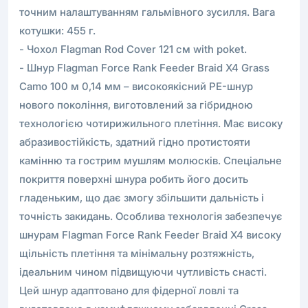
точним налаштуванням гальмівного зусилля. Вага
котушки: 455 г.
- Чохол Flagman Rod Cover 121 см with poket.
- Шнур Flagman Force Rank Feeder Braid Х4 Grass
Camo 100 м 0,14 мм – високоякісний PE-шнур
нового покоління, виготовлений за гібридною
технологією чотирижильного плетіння. Має високу
абразивостійкість, здатний гідно протистояти
камінню та гострим мушлям молюсків. Спеціальне
покриття поверхні шнура робить його досить
гладеньким, що дає змогу збільшити дальність і
точність закидань. Особлива технологія забезпечує
шнурам Flagman Force Rank Feeder Braid Х4 високу
щільність плетіння та мінімальну розтяжність,
ідеальним чином підвищуючи чутливість снасті.
Цей шнур адаптовано для фідерної ловлі та