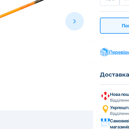
По
Перевіри
Доставк
Нова по
Відділен
Укрпошт
Відділен
Самовиві
магазині