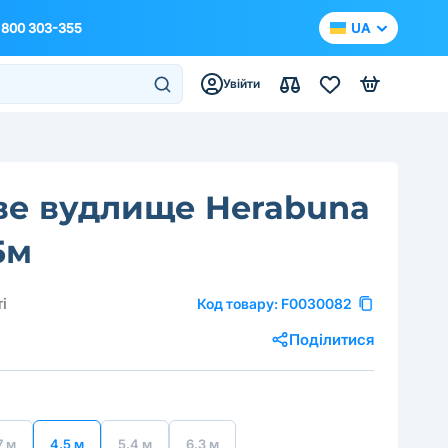
 800 303-355
UA
Увійти
ве вудлище Herabuna
5м
і
Код товару:
F0030082
Поділитися
7 м
4.5 м
5.4 м
6.3 м