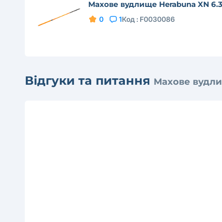
Махове вудлище Herabuna XN 6.
0
1
Код :
F0030086
Відгуки та питання
Махове вудли