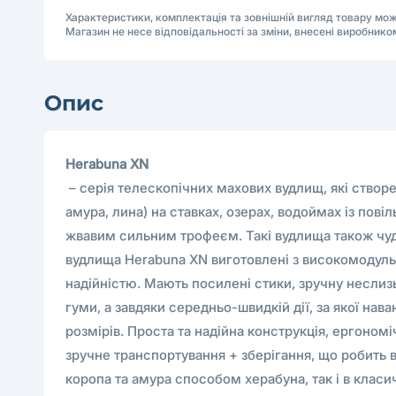
Характеристики, комплектація та зовнішній вигляд товару м
Магазин не несе відповідальності за зміни, внесені виробнико
Опис
Herabuna XN
– серія телескопічних махових вудлищ, які створе
амура, лина) на ставках, озерах, водоймах із пов
жвавим сильним трофеєм. Такі вудлища також чудов
вудлища Herabuna XN виготовлені з високомодульн
надійністю. Мають посилені стики, зручну неслиз
гуми, а завдяки середньо-швидкій дії, за якої нав
розмірів. Проста та надійна конструкція, ергономі
зручне транспортування + зберігання, що робить ву
коропа та амура способом херабуна, так і в кла