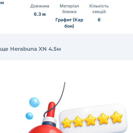
3м
Довжина
Матеріал
Кількість
бланка
секцій
6.3 м
Графит (Кар
6
бон)
ще Herabuna XN 4.5м