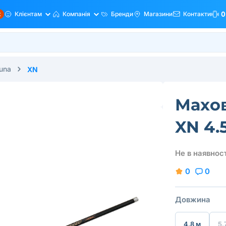
ж
Клієнтам
Компанія
Бренди
Магазини
Контакти
0
una
XN
Махо
XN 4.
Не в наявност
0
0
Довжина
4.8 м
5.