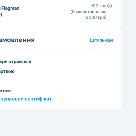
100 грн
 Flagman
(безкоштовно від
)
2000 грн)
замовлення
Детальніше
 при отриманні
арткою
катом
рунковий сертифікат