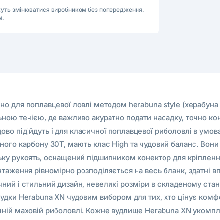
ожуть змінюватися виробником без попередження.
м.
но для поплавцевої ловлі методом herabuna style (херабуна с
ільною течією, де важливо акуратно подати насадку, точно к
о підійдуть і для класичної поплавцевої риболовлі в умовах
ого карбону 30Т, мають клас High та чудовий баланс. Вони
ьку рукоять, оснащений підшипником конектор для кріплення 
антаження рівномірно розподіляється на весь бланк, здатні 
чний і стильний дизайн, невеликі розміри в складеному стані
дки Herabuna XN чудовим вибором для тих, хто цінує комфорт
сичній маховій риболовлі. Кожне вудлище Herabuna XN уком