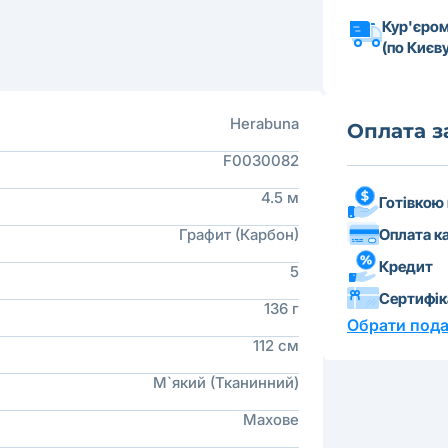
Кур'єром
(по Києву
Herabuna
Оплата 
F0030082
4.5 м
Готівкою
Оплата к
Графит (Карбон)
Кредит
5
Сертифі
136 г
Обрати пода
112 см
М`який (Тканинний)
Махове