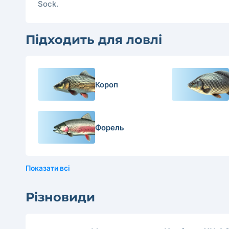
Sock.
Підходить для ловлі
Короп
Форель
Показати всі
Різновиди