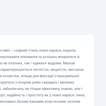
тайл – східний стиль ловлі карася, коропа,
онтролювати клювання та успішно впоратися зі
 як платних, так і «диких» водойм. Махові
 характеризуються легкістю, міцністю, високою
оснастки, кільце для фіксації страхувальної
впоратися з опором риби середніх і великих
, забезпечать не тільки ефективну ловлю, але і
, надійність і простоту як у ловлі карася, лина,
плектовано беззав'язковим еластичним чохлом