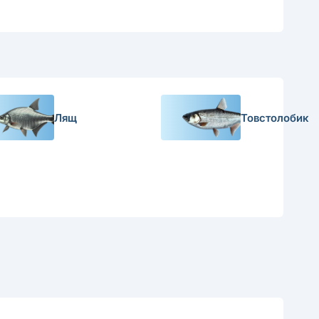
Лящ
Товстолобик