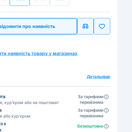
відомити про наявність
ти наявність товару у магазинах
а
Детальніше
шта
За тарифами
перевізника
ня, кур’єром або на поштомат
а
За тарифами
перевізника
ня або кур’єром
з з
Безкоштовно
в