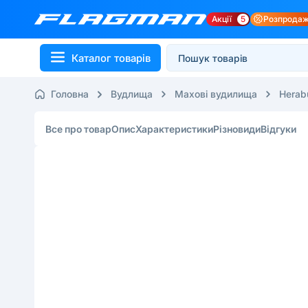
Акції
5
Розпрода
Каталог товарів
Головна
Вудлища
Махові вудилища
Herab
Все про товар
Опис
Характеристики
Різновиди
Відгуки