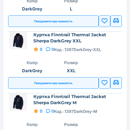
Колір
Розмір
DarkGrey
L
Повідомити про наявність
Куртка Finntrail Thermal Jacket
Sherpa DarkGrey XXL
0
0
Код :
1397DarkGrey-XXL
Колір
Розмір
DarkGrey
XXL
Повідомити про наявність
Куртка Finntrail Thermal Jacket
Sherpa DarkGrey M
0
0
Код :
1397DarkGrey-M
Колір
Розмір