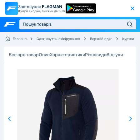
Застосунок
FLAGMAN
Завантажити з
Google Play
Купуй вигідно, знижки до 50%
Головна
Одяг, взуття, екіпірування
Верхній одяг
Куртки
Все про товар
Опис
Характеристики
Різновиди
Відгуки