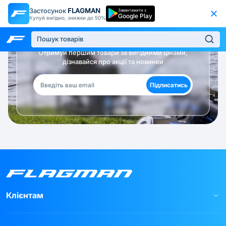
Застосунок
FLAGMAN
Завантажити з
Google Play
Купуй вигідно, знижки до 50%
Будь в курсі!
Отримуй першим товари за вигідними цінами,
дізнавайся про акції та новинки
Підписатись
Клієнтам