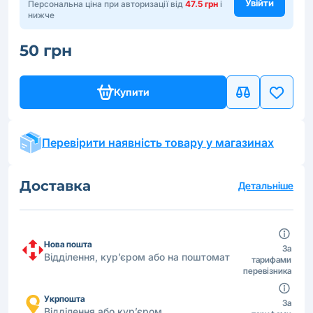
Увійти
Персональна ціна при авторизації від
47.5 грн
і
нижче
50 грн
Купити
Перевірити наявність товару у магазинах
Доставка
Детальніше
Нова пошта
За
Відділення, кур’єром або на поштомат
тарифами
перевізника
Укрпошта
За
Відділення або кур’єром