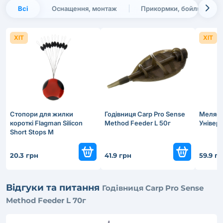
Всі
Оснащення, монтаж
Прикормки, бойли, наса
ХІТ
ХІТ
Стопори для жилки
Годівниця Carp Pro Sense
Меляса
короткі Flagman Silicon
Method Feeder L 50г
Універ
Short Stops M
20.3 грн
41.9 грн
59.9 г
Відгуки та питання
Годівниця Carp Pro Sense
Method Feeder L 70г