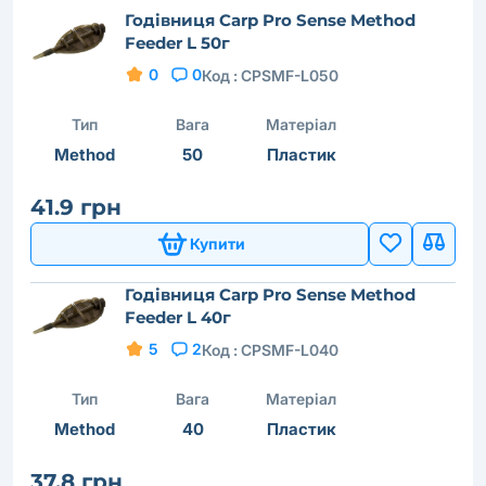
Годівниця Carp Pro Sense Method
Feeder L 50г
0
0
Код :
CPSMF-L050
Тип
Вага
Матеріал
Method
50
Пластик
41.9 грн
Купити
Годівниця Carp Pro Sense Method
Feeder L 40г
5
2
Код :
CPSMF-L040
Тип
Вага
Матеріал
Method
40
Пластик
37.8 грн