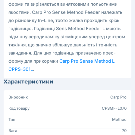
форми та вирізняється винятковими польотними
якостями. Carp Pro Sense Method Feeder належать
до різновиду In-Line, тобто жилка проходить крізь
годівницю. Годівниці Sens Method Feeder L мають
відмінну аеродинаміку зі зміщеним уперед центром
тяжіння, що значно збільшує дальність і точність
закидання. Для цих годівниць призначено прес-
форму для прикормки
Carp Pro Sense Method L
CPPS-301L
.
Характеристики
Виробник
Carp Pro
Код товару
CPSMF-L070
Тип
Method
Вага
70