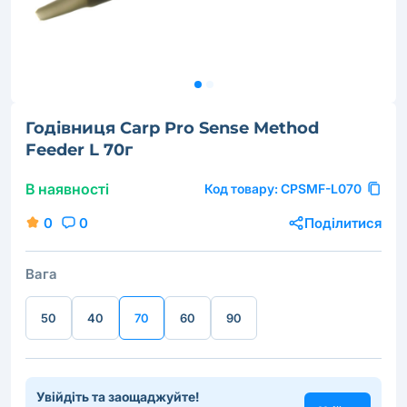
Годівниця Carp Pro Sense Method
Feeder L 70г
В наявності
Код товару:
CPSMF-L070
0
0
Поділитися
Вага
50
40
70
60
90
Увійдіть та заощаджуйте!