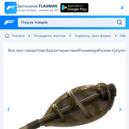
Застосунок
FLAGMAN
Завантажити з
Google Play
Купуй вигідно, знижки до 50%
Carp 
Головна
Оснащення, монтаж
Годівниці, прес-форми
Все про товар
Опис
Характеристики
Різновиди
Разом купують