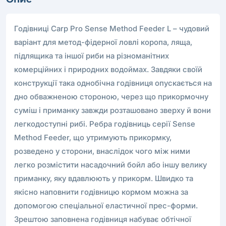
Годівниці Carp Pro Sense Method Feeder L – чудовий
варіант для метод-фідерної ловлі коропа, ляща,
підлящика та іншої риби на різноманітних
комерційних і природних водоймах. Завдяки своїй
конструкції така однобічна годівниця опускається на
дно обважненою стороною, через що прикормочну
суміш і приманку завжди розташовано зверху й вони
легкодоступні рибі. Ребра годівниць серії Sense
Method Feeder, що утримують прикормку,
розведено у сторони, внаслідок чого між ними
легко розмістити насадочний бойл або іншу велику
приманку, яку вдавлюють у прикорм. Швидко та
якісно наповнити годівницю кормом можна за
допомогою спеціальної еластичної прес-форми.
Зрештою заповнена годівниця набуває обтічної