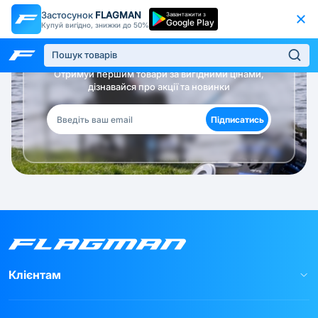
Застосунок
FLAGMAN
Завантажити з
Google Play
Купуй вигідно, знижки до 50%
Будь в курсі!
Отримуй першим товари за вигідними цінами,
дізнавайся про акції та новинки
Підписатись
Клієнтам