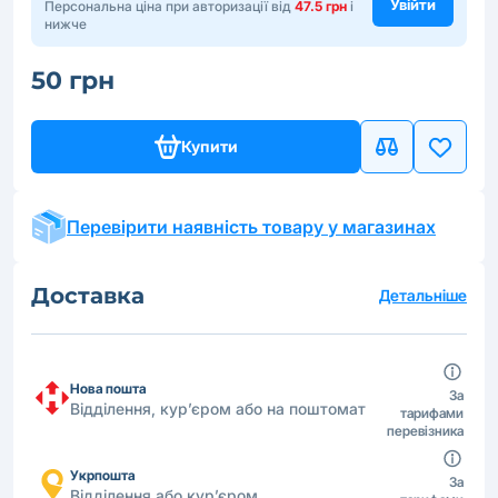
Увійти
Персональна ціна при авторизації від
47.5 грн
і
нижче
50 грн
Купити
Перевірити наявність товару у магазинах
Доставка
Детальніше
Нова пошта
За
Відділення, кур’єром або на поштомат
тарифами
перевізника
Укрпошта
За
Відділення або кур’єром