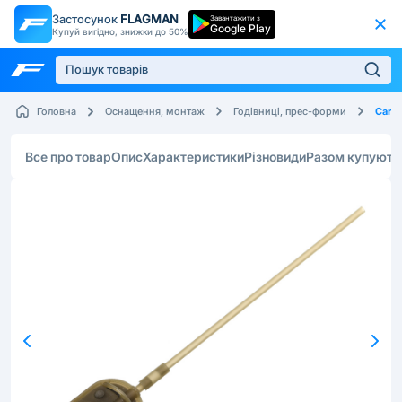
Застосунок
FLAGMAN
Завантажити з
Google Play
Купуй вигідно, знижки до 50%
Carp 
Головна
Оснащення, монтаж
Годівниці, прес-форми
Все про товар
Опис
Характеристики
Різновиди
Разом купують