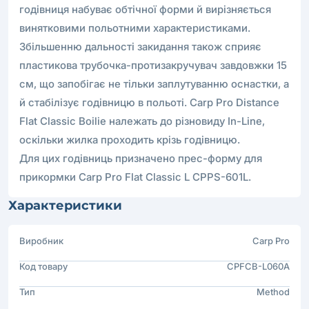
годівниця набуває обтічної форми й вирізняється
винятковими польотними характеристиками.
Збільшенню дальності закидання також сприяє
пластикова трубочка-протизакручувач завдовжки 15
см, що запобігає не тільки заплутуванню оснастки, а
й стабілізує годівницю в польоті. Carp Pro Distance
Flat Classic Boilie належать до різновиду In-Line,
оскільки жилка проходить крізь годівницю.
Для цих годівниць призначено прес-форму для
прикормки Carp Pro Flat Classic L CPPS-601L.
Характеристики
Виробник
Carp Pro
Код товару
CPFCB-L060A
Тип
Method