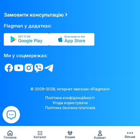
Замовити консультацію
Flagman у додатках:
GET IT ON
Download on the
Google Play
App Store
Ми у соцмережах:
© 2009–2026, Інтернет-магазин «Flagman»
Політика конфіденційності
Угода користувача
Політика безпеки платежів
Більше
Каталог
Кошик
Головна
Кабінет