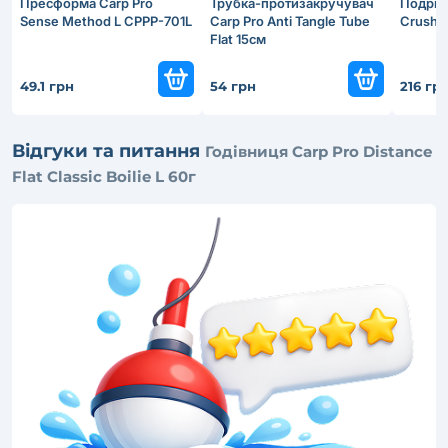
Пресформа Carp Pro
Трубка-протизакручувач
Подріб
Sensе Method L CPPP-701L
Carp Pro Anti Tangle Tube
Crushe
Flat 15см
49.1 грн
54 грн
216 гр
Відгуки та питання
Годівниця Carp Pro Distance
Flat Classic Boilie L 60г