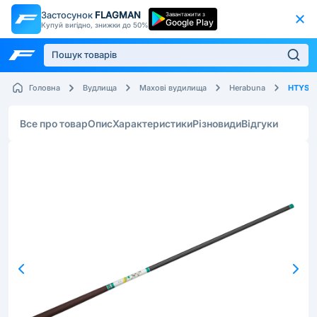
Застосунок
FLAGMAN
Завантажити з
Google Play
Купуй вигідно, знижки до 50%
HTYS
Головна
Вудлища
Махові вудилища
Herabuna
Все про товар
Опис
Характеристики
Різновиди
Відгуки