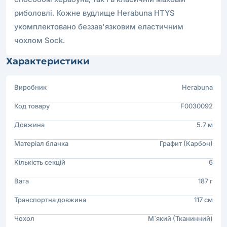
риболовлі. Кожне вудлище Herabuna HTYS
укомплектовано беззав'язковим еластичним
чохлом Sock.
Характеристики
Виробник
Herabuna
Код товару
F0030092
Довжина
5.7 м
Матеріал бланка
Графит (Карбон)
Кількість секцій
6
Вага
187 г
Транспортна довжина
117 см
Чохол
М`який (Тканинний)