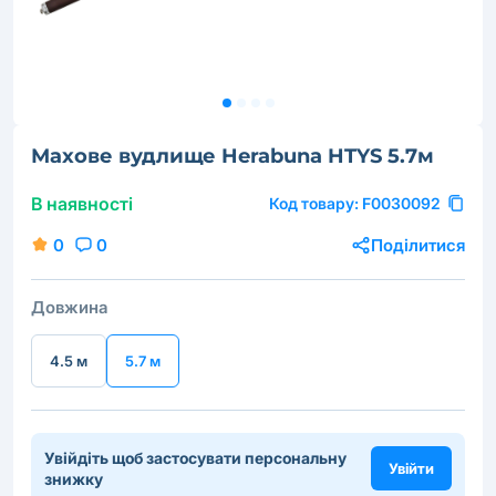
Махове вудлище Herabuna HTYS 5.7м
В наявності
Код товару:
F0030092
0
0
Поділитися
Довжина
4.5 м
5.7 м
Увійдіть щоб застосувати персональну
Увійти
знижку