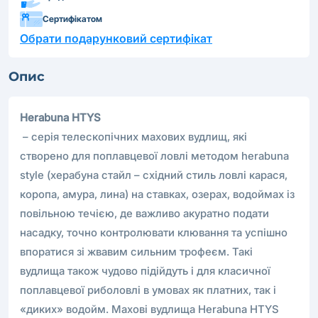
Сертифікатом
Обрати подарунковий сертифікат
Опис
Herabuna HTYS
– серія телескопічних махових вудлищ, які
створено для поплавцевої ловлі методом herabuna
style (херабуна стайл – східний стиль ловлі карася,
коропа, амура, лина) на ставках, озерах, водоймах із
повільною течією, де важливо акуратно подати
насадку, точно контролювати клювання та успішно
впоратися зі жвавим сильним трофеєм. Такі
вудлища також чудово підійдуть і для класичної
поплавцевої риболовлі в умовах як платних, так і
«диких» водойм. Махові вудлища Herabuna HTYS