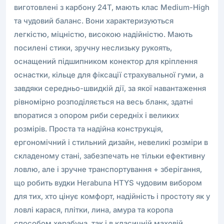
виготовлені з карбону 24Т, мають клас Medium-High
та чудовий баланс. Вони характеризуються
легкістю, міцністю, високою надійністю. Мають
посилені стики, зручну неслизьку рукоять,
оснащений підшипником конектор для кріплення
оснастки, кільце для фіксації страхувальної гуми, а
завдяки середньо-швидкій дії, за якої навантаження
рівномірно розподіляється на весь бланк, здатні
впоратися з опором риби середніх і великих
розмірів. Проста та надійна конструкція,
ергономічний і стильний дизайн, невеликі розміри в
складеному стані, забезпечать не тільки ефективну
ловлю, але і зручне транспортування + зберігання,
що робить вудки Herabuna HTYS чудовим вибором
для тих, хто цінує комфорт, надійність і простоту як у
ловлі карася, плітки, лина, амура та коропа
способом херабуна, так і в класичній маховій