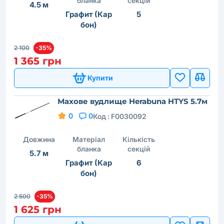
бланка
секцій
4.5 м
Графит (Кар
5
бон)
2 100
-35%
1 365 грн
Купити
Махове вудлище Herabuna HTYS 5.7м
0
0
Код :
F0030092
Довжина
Матеріал
Кількість
бланка
секцій
5.7 м
Графит (Кар
6
бон)
2 500
-35%
1 625 грн