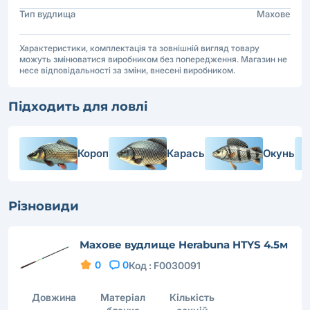
Тип вудлища
Махове
Характеристики, комплектація та зовнішній вигляд товару
можуть змінюватися виробником без попередження. Магазин не
несе відповідальності за зміни, внесені виробником.
Підходить для ловлі
Короп
Карась
Окунь
Різновиди
Махове вудлище Herabuna HTYS 4.5м
0
0
Код :
F0030091
Довжина
Матеріал
Кількість