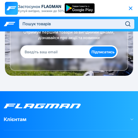
Застосунок
FLAGMAN
Завантажити з
Google Play
Купуй вигідно, знижки до 50%
Будь в курсі!
Отримуй першим товари за вигідними цінами,
дізнавайся про акції та новинки
Підписатись
Клієнтам