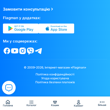
Замовити консультацію
Flagman у додатках:
GET IT ON
Download on the
Google Play
App Store
Ми у соцмережах:
© 2009–2026, Інтернет-магазин «Flagman»
Політика конфіденційності
Угода користувача
Політика безпеки платежів
Більше
Каталог
Кошик
Головна
Кабінет