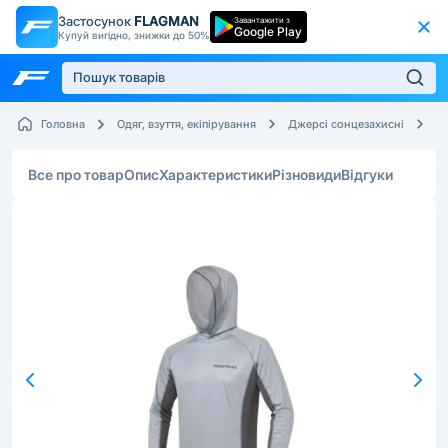
Застосунок
FLAGMAN
Завантажити з
Google Play
Купуй вигідно, знижки до 50%
Fi
Головна
Одяг, взуття, екіпірування
Джерсі сонцезахисні
Все про товар
Опис
Характеристики
Різновиди
Відгуки