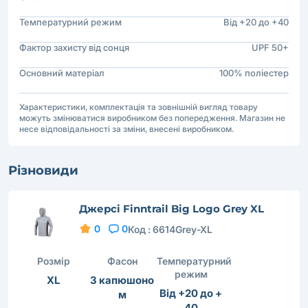
Температурний режим
Від +20 до +40
Фактор захисту від сонця
UPF 50+
Основний матеріал
100% поліестер
Характеристики, комплектація та зовнішній вигляд товару
можуть змінюватися виробником без попередження. Магазин не
несе відповідальності за зміни, внесені виробником.
Різновиди
Джерсі Finntrail Big Logo Grey XL
0
0
Код :
6614Grey-XL
Розмір
Фасон
Температурний
режим
XL
З капюшоно
Від +20 до +
м
40