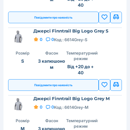
40
Повідомити про наявність
Джерсі Finntrail Big Logo Grey S
0
0
Код :
6614Grey-S
Розмір
Фасон
Температурний
режим
S
З капюшоно
Від +20 до +
м
40
Повідомити про наявність
Джерсі Finntrail Big Logo Grey M
0
0
Код :
6614Grey-M
Розмір
Фасон
Температурний
режим
M
З капюшоно