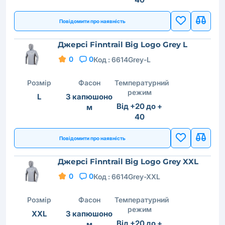
Повідомити про наявність
Джерсі Finntrail Big Logo Grey L
0
0
Код :
6614Grey-L
Розмір
Фасон
Температурний
режим
L
З капюшоно
Від +20 до +
м
40
Повідомити про наявність
Джерсі Finntrail Big Logo Grey XXL
0
0
Код :
6614Grey-XXL
Розмір
Фасон
Температурний
режим
XXL
З капюшоно
Від +20 до +
м