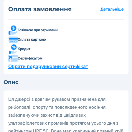
Оплата замовлення
Детальніше
Готівкою при отриманні
Оплата карткою
Кредит
Сертифікатом
Обрати подарунковий сертифікат
Опис
Ця джерсі з довгим рукавом призначена для
риболовлі, спорту та повсякденного носіння,
забезпечуючи захист від шкідливих
ультрафіолетових променів протягом усього дня з
рейтингом UPF 50. Вона має класичний прямий крій