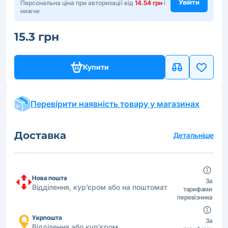
Увійти
Персональна ціна при авторизації від
14.54 грн
і
нижче
15.3 грн
Купити
Перевірити наявність товару у магазинах
Доставка
Детальніше
Нова пошта
За
Відділення, кур’єром або на поштомат
тарифами
перевізника
Укрпошта
За
Відділення або кур’єром