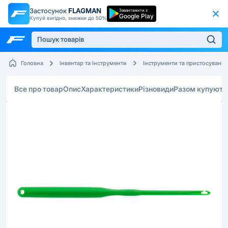
Застосунок
FLAGMAN
Завантажити з
Google Play
Купуй вигідно, знижки до 50%
Головна
Інвентар та інструменти
Інструменти та пристосування
Все про товар
Опис
Характеристики
Різновиди
Разом купують