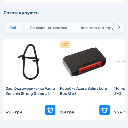
Разом купують
Всі
Оснащення, монтаж
Інвентар та інструменти
ХІТ
Застiбка американка Azura
Коробка Azura Safina Lure
Поплав
Kenshin Strong Game #2
Box M #3
3+2г
49.5 грн
261 грн
73.4 г