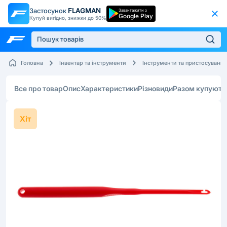
Застосунок
FLAGMAN
Завантажити з
Google Play
Купуй вигідно, знижки до 50%
Головна
Інвентар та інструменти
Інструменти та пристосування
Все про товар
Опис
Характеристики
Різновиди
Разом купують
Хіт