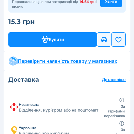
Увійти
Персональна ціна при авторизації від
14.54 грн
і
нижче
15.3 грн
Купити
Перевірити наявність товару у магазинах
Доставка
Детальніше
Нова пошта
За
Відділення, кур’єром або на поштомат
тарифами
перевізника
Укрпошта
За
Відділення або кур’єром