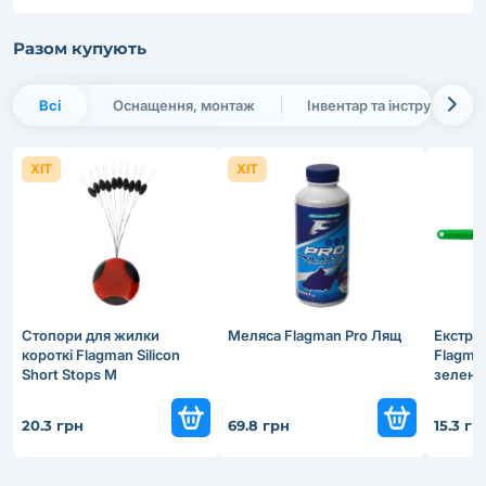
Разом купують
Всі
Оснащення, монтаж
Інвентар та інструменти
ХІТ
ХІТ
Стопори для жилки
Меляса Flagman Pro Лящ
Екстрак
короткі Flagman Silicon
Flagma
Short Stops M
зелени
20.3 грн
69.8 грн
15.3 гр