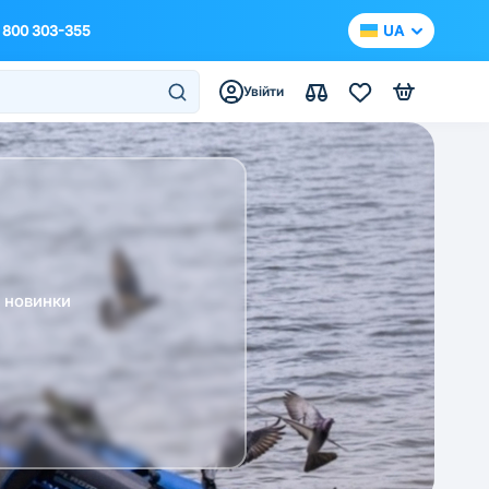
 800 303-355
UA
Увійти
а новинки