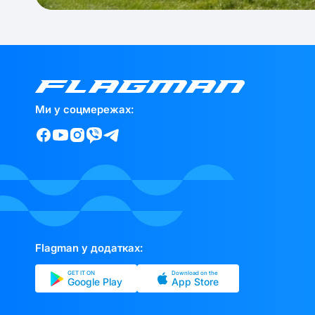
Ми у соцмережах:
Flagman у додатках:
GET IT ON
Download on the
Google Play
App Store