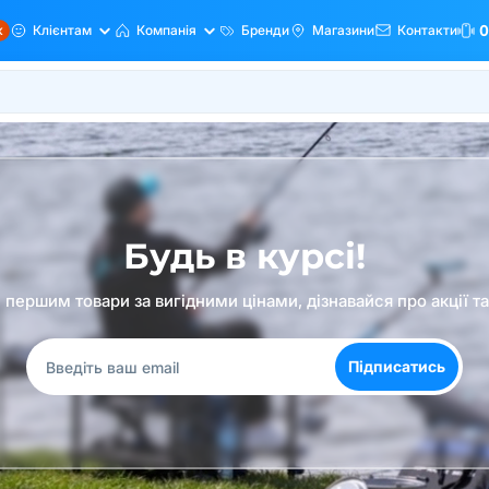
ж
Клієнтам
Компанія
Бренди
Магазини
Контакти
0
Будь в курсі!
першим товари за вигідними цінами, дізнавайся про акції т
Підписатись