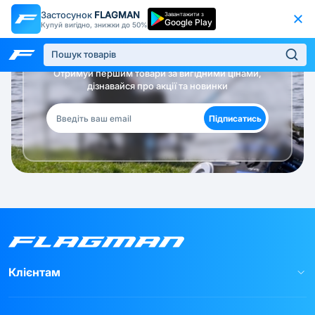
Застосунок
FLAGMAN
Завантажити з
Google Play
Купуй вигідно, знижки до 50%
Будь в курсі!
Отримуй першим товари за вигідними цінами,
дізнавайся про акції та новинки
Підписатись
Клієнтам