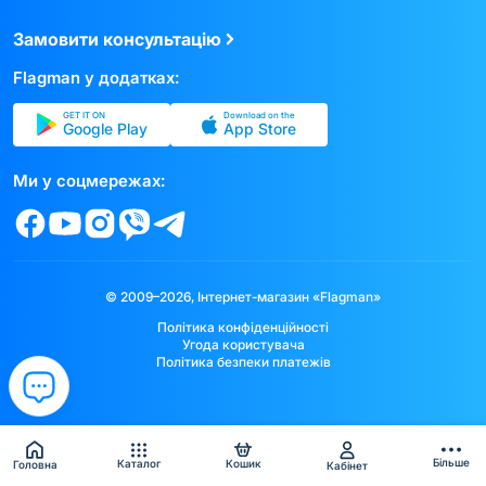
Замовити консультацію
Flagman у додатках:
GET IT ON
Download on the
Google Play
App Store
Ми у соцмережах:
© 2009–2026, Інтернет-магазин «Flagman»
Політика конфіденційності
Угода користувача
Політика безпеки платежів
Більше
Каталог
Кошик
Головна
Кабінет