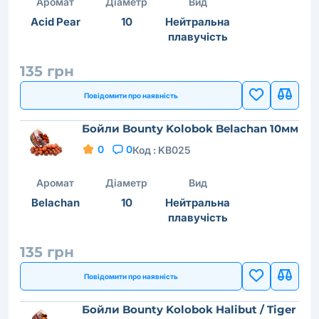
Аромат
Діаметр
Вид
Acid Pear
10
Нейтральна
плавучість
135 грн
Повідомити про наявність
Бойли Bounty Kolobok Belachan 10мм
0
0
Код :
KB025
Аромат
Діаметр
Вид
Belachan
10
Нейтральна
плавучість
135 грн
Повідомити про наявність
Бойли Bounty Kolobok Halibut / Tiger