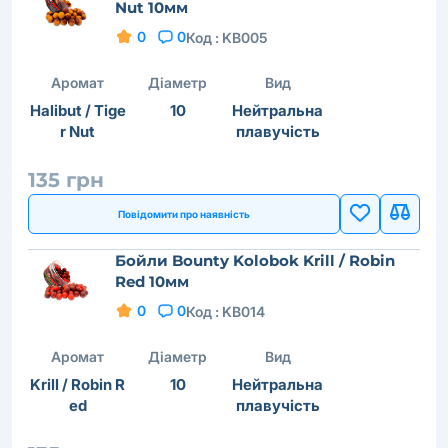
Nut 10мм
0
0
Код :
KB005
Аромат
Діаметр
Вид
Halibut / Tige
10
Нейтральна
r Nut
плавучість
135 грн
Повідомити про наявність
Бойли Bounty Kolobok Krill / Robin
Red 10мм
0
0
Код :
KB014
Аромат
Діаметр
Вид
Krill / Robin R
10
Нейтральна
ed
плавучість