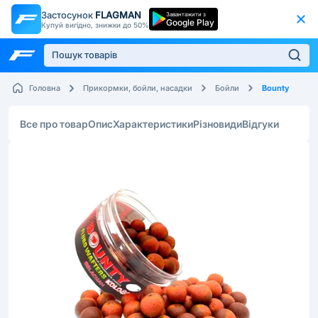
Застосунок
FLAGMAN
Завантажити з
Google Play
Купуй вигідно, знижки до 50%
Bounty
Головна
Прикормки, бойли, насадки
Бойли
Все про товар
Опис
Характеристики
Різновиди
Відгуки