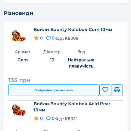
Різновиди
Бойли Bounty Kolobok Corn 10мм
0
0
Код :
KB008
Аромат
Діаметр
Вид
Corn
10
Нейтральна
плавучість
135 грн
Повідомити про наявність
Бойли Bounty Kolobok Acid Pear
10мм
0
0
Код :
KB021